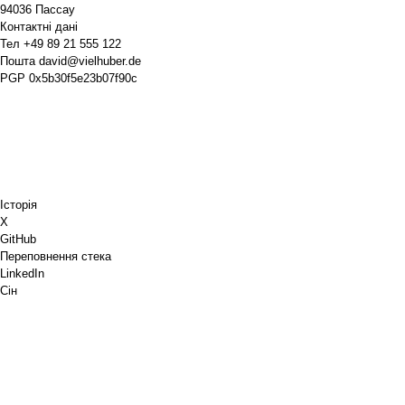
94036 Пассау
Контактні дані
Тел
+49 89 21 555 122
Пошта
david@vielhuber.de
PGP
0x5b30f5e23b07f90c
Історія
X
GitHub
Переповнення стека
LinkedIn
Сін
Chess.com
Купи мені кави
PayPal
Карти Google
YouTube
Pinboard