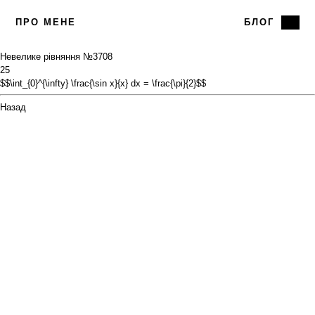
ПРО МЕНЕ
БЛОГ
Невелике рівняння №37
08
25
$$\int_{0}^{\infty} \frac{\sin x}{x} dx = \frac{\pi}{2}$$
Назад