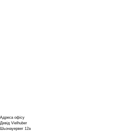
Адреса офісу
Девід Vielhuber
Шьонауервег 12a