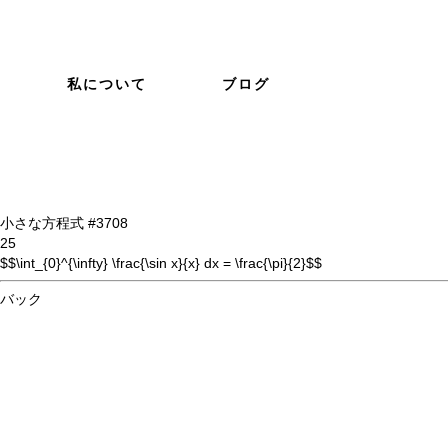
私について
ブログ
小さな方程式 #37
08
25
$$\int_{0}^{\infty} \frac{\sin x}{x} dx = \frac{\pi}{2}$$
バック