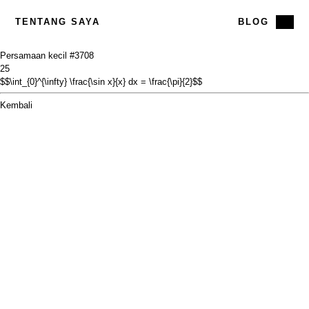
TENTANG SAYA
BLOG
Persamaan kecil #37
08
25
$$\int_{0}^{\infty} \frac{\sin x}{x} dx = \frac{\pi}{2}$$
Kembali