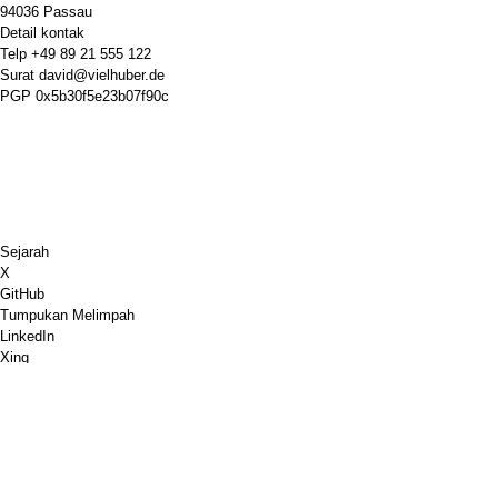
94036 Passau
Detail kontak
Telp
+49 89 21 555 122
Surat
david@vielhuber.de
PGP
0x5b30f5e23b07f90c
Sejarah
X
GitHub
Tumpukan Melimpah
LinkedIn
Xing
Chess.com
Belikan Aku Kopi
Pembayaran PayPal
Google Maps
Youtube
Papan pin