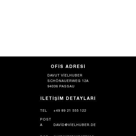
OFIS ADRESI
DAVUT VIELHUBER
SCHÖNAUERWEG 12A
94036 PASSAU
ILETIŞIM DETAYLARI
TEL
+49 89 21 555 122
POST
A
DAVID@VIELHUBER.DE