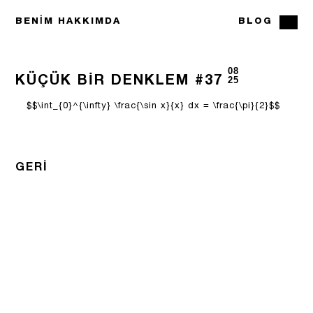
BENIM HAKKIMDA
BLOG
08
KÜÇÜK BIR DENKLEM #37
25
$$\int_{0}^{\infty} \frac{\sin x}{x} dx = \frac{\pi}{2}$$
GERI