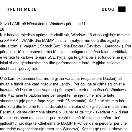
RRETH MEJE
BLOG
Stiva LAMP në Nënsistemin Windows për Linux
11
18
Kur kërkoni mjedisin optimal të zhvillimit, Windows 10 ofron zgjidhje të plota
si
XAMPP
,
WAMP
dhe
MAMP
,
instalim
natyror
me dorë
dhe zgjidhje
virtualizimi si
Vagrant
(
Scotch Box
) dhe
Docker
(
Devilbox
,
Laradock
). Por
për shkak të kërkesave të mia të tilla si konfigurueshmëria falas, çertifikatat
e vërteta të kartave të egra SSL, hyrja nga të gjitha pajisjet fundore në rrjetin
lokal si dhe qëndrueshmëria dhe performanca e lartë, të gjitha zgjidhjet
dështuan - përveç një.
Unë kam eksperimentuar me të gjitha variantet (veçanërisht Docker) në
muajt e fundit dhe kam ngecur me
Lando
. Por doli që të gjitha zgjidhjet e
bazuara në Docker (dhe Vagrant) për arsye të performancës nën Windows
dhe Mac janë të
padobishme
për projekte me një
numër më të lartë
skedarësh
(një
pamje
faqe zgjati rreth 25 sekonda). Ka fije të shumta
këtu
dhe
këtu
dhe
këtu
në të cilat diskutohet shkaku dhe
zgjidhjet e mundshme
.
Për mua, kishte gjithmonë shumë pilula për të gëlltitur - skedarët nuk duhet
të sinkronizohen manualisht, por thjesht të jenë të disponueshëm. Unë
gjithashtu nuk doja të kthehesha te MAMP PRO që kisha përdorur për vite
me radhë (veçanërisht një tmerr nën Windows). Kështu që unë u ktheva në