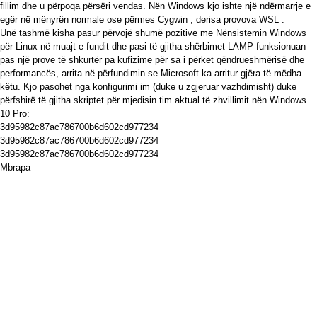
fillim dhe u përpoqa përsëri vendas. Nën Windows kjo ishte një ndërmarrje e
egër në mënyrën normale ose përmes
Cygwin
, derisa provova
WSL
.
Unë tashmë kisha pasur përvojë shumë pozitive me Nënsistemin Windows
për Linux në muajt e fundit dhe pasi të gjitha shërbimet LAMP funksionuan
pas një prove të shkurtër pa kufizime për sa i përket qëndrueshmërisë dhe
performancës, arrita në përfundimin se Microsoft ka arritur gjëra të mëdha
këtu. Kjo pasohet nga konfigurimi im (duke u zgjeruar vazhdimisht) duke
përfshirë të gjitha skriptet për mjedisin tim aktual të zhvillimit nën Windows
10 Pro:
3d95982c87ac786700b6d602cd977234
3d95982c87ac786700b6d602cd977234
3d95982c87ac786700b6d602cd977234
Mbrapa