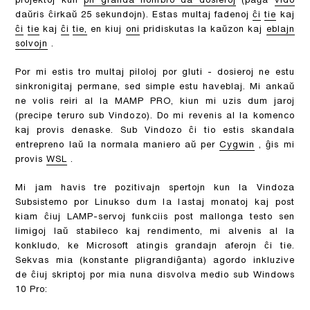
projektoj kun
pli granda nombro da dosieroj
(paĝa
vido
daŭris ĉirkaŭ 25 sekundojn). Estas multaj fadenoj
ĉi
tie
kaj
ĉi
tie
kaj
ĉi
tie,
en kiuj
oni
pridiskutas la kaŭzon kaj
eblajn
solvojn
.
Por mi estis tro multaj piloloj por gluti - dosieroj ne estu
sinkronigitaj permane, sed simple estu haveblaj. Mi ankaŭ
ne volis reiri al la MAMP PRO, kiun mi uzis dum jaroj
(precipe teruro sub Vindozo). Do mi revenis al la komenco
kaj provis denaske. Sub Vindozo ĉi tio estis skandala
entrepreno laŭ la normala maniero aŭ per
Cygwin
, ĝis mi
provis
WSL
.
Mi jam havis tre pozitivajn spertojn kun la Vindoza
Subsistemo por Linukso dum la lastaj monatoj kaj post
kiam ĉiuj LAMP-servoj funkciis post mallonga testo sen
limigoj laŭ stabileco kaj rendimento, mi alvenis al la
konkludo, ke Microsoft atingis grandajn aferojn ĉi tie.
Sekvas mia (konstante pligrandiĝanta) agordo inkluzive
de ĉiuj skriptoj por mia nuna disvolva medio sub Windows
10 Pro: