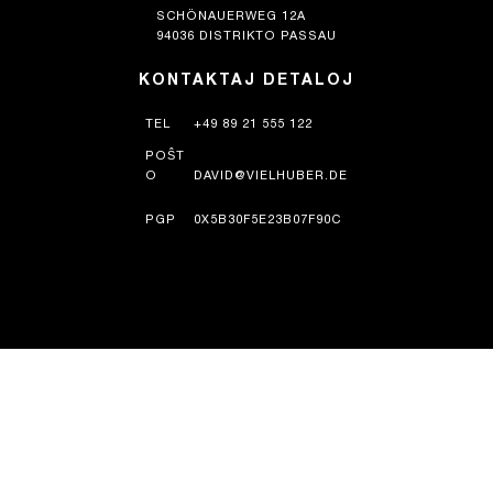
SCHÖNAUERWEG 12A
94036 DISTRIKTO PASSAU
KONTAKTAJ DETALOJ
TEL
+49 89 21 555 122
POŜT
O
DAVID@VIELHUBER.DE
PGP
0X5B30F5E23B07F90C
HISTORIO