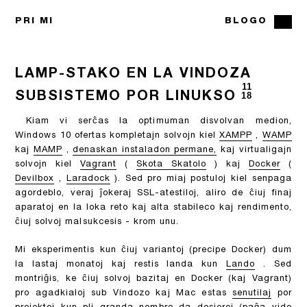
PRI MI
BLOGO
LAMP-STAKO EN LA VINDOZA
11
SUBSISTEMO POR LINUKSO
18
Kiam vi serĉas la optimuman disvolvan medion,
Windows 10 ofertas kompletajn solvojn kiel
XAMPP
,
WAMP
kaj
MAMP
,
denaskan instaladon permane,
kaj virtualigajn
solvojn kiel
Vagrant
(
Skota Skatolo
) kaj
Docker
(
Devilbox
,
Laradock
). Sed pro miaj postuloj kiel senpaga
agordeblo, veraj ĵokeraj SSL-atestiloj, aliro de ĉiuj finaj
aparatoj en la loka reto kaj alta stabileco kaj rendimento,
ĉiuj solvoj malsukcesis - krom unu.
Mi eksperimentis kun ĉiuj variantoj (precipe Docker) dum
la lastaj monatoj kaj restis landa kun
Lando
. Sed
montriĝis, ke ĉiuj solvoj bazitaj en Docker (kaj Vagrant)
pro agadkialoj sub Vindozo kaj Mac estas
senutilaj
por