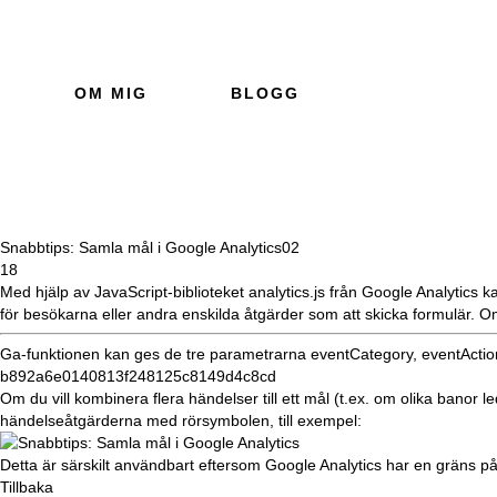
OM MIG
BLOGG
Snabbtips: Samla mål i Google Analytics
02
18
Med hjälp av JavaScript-biblioteket
analytics.js
från Google Analytics k
för
besökarna eller andra enskilda åtgärder som att skicka formulär. O
Ga-funktionen kan ges de tre parametrarna eventCategory, eventAction
b892a6e0140813f248125c8149d4c8cd
Om du vill kombinera flera händelser till ett mål (t.ex. om olika banor
händelseåtgärderna med rörsymbolen, till exempel:
Detta är särskilt användbart eftersom Google Analytics har en gräns p
Tillbaka