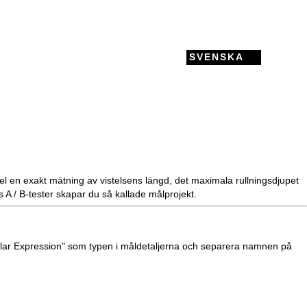
SVENSKA
pel en exakt mätning av vistelsens längd, det maximala
rullningsdjupet
A / B-tester skapar du så kallade målprojekt.
Regular Expression" som typen i måldetaljerna och separera namnen på