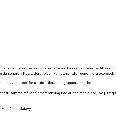
an alla händelser på webbplatser spåras. Dessa händelser är till exem
m du senare vill utvärdera reklamkampanjer eller genomföra exempelvis 
 och eventLabel för att identifiera och gruppera händelsen:
 leder till samma mål och differentiering inte är nödvändig här), välj "
å 20 mål per datavy.