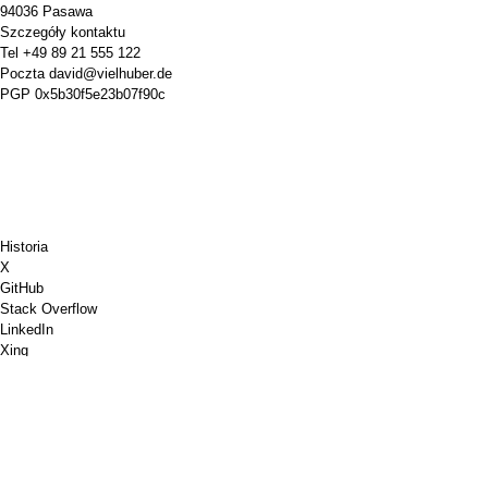
94036 Pasawa
Szczegóły kontaktu
Tel
+49 89 21 555 122
Poczta
david@vielhuber.de
PGP
0x5b30f5e23b07f90c
Historia
X
GitHub
Stack Overflow
LinkedIn
Xing
Chess.com
Kup mi kawę
Płatność kartą kredytową
Mapy Google
Youtube
Tablica korkowa