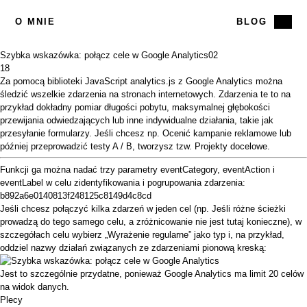
O MNIE
BLOG
Szybka wskazówka: połącz cele w Google Analytics
02
18
Za pomocą biblioteki JavaScript
analytics.js
z Google Analytics można
śledzić wszelkie zdarzenia na stronach internetowych. Zdarzenia te to na
przykład dokładny pomiar długości pobytu, maksymalnej
głębokości
przewijania
odwiedzających lub inne indywidualne działania, takie jak
przesyłanie formularzy. Jeśli chcesz np. Ocenić kampanie reklamowe lub
później przeprowadzić testy A / B, tworzysz tzw. Projekty docelowe.
Funkcji ga można nadać trzy parametry eventCategory, eventAction i
eventLabel w celu zidentyfikowania i pogrupowania zdarzenia:
b892a6e0140813f248125c8149d4c8cd
Jeśli chcesz połączyć kilka zdarzeń w jeden cel (np. Jeśli różne ścieżki
prowadzą do tego samego celu, a zróżnicowanie nie jest tutaj konieczne), w
szczegółach celu wybierz „Wyrażenie regularne” jako typ i, na przykład,
oddziel nazwy działań związanych ze zdarzeniami pionową kreską:
Jest to szczególnie przydatne, ponieważ Google Analytics ma limit 20 celów
na widok danych.
Plecy