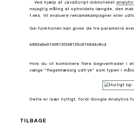
Ved hjælp af JavaScript-biblioteket
analytic
nøjagtig måling af opholdets længde, den ma
f.eks. Vil evaluere reklamekampagner eller udf
Ga-funktionen kan gives de tre parametre even
b892a6e0140813f248125c8149d4c8cd
Hvis du vil kombinere flere begivenheder i et 
vælge "Regelmæssig udtryk" som typen i målo
Dette er især nyttigt, fordi Google Analytics 
TILBAGE