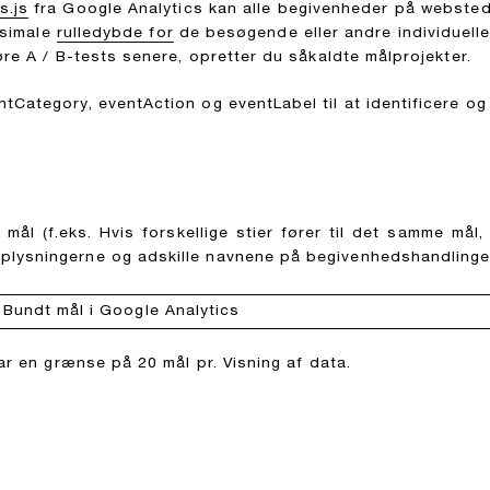
s.js
fra Google Analytics kan alle begivenheder på websted
ksimale
rulledybde for
de besøgende eller andre individuelle
øre A / B-tests senere, opretter du såkaldte målprojekter.
tCategory, eventAction og eventLabel til at identificere o
mål (f.eks. Hvis forskellige stier fører til det samme mål,
plysningerne og adskille navnene på begivenhedshandling
har en grænse på 20 mål pr. Visning af data.