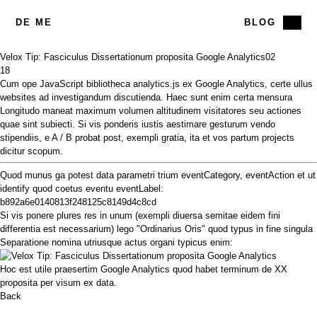
DE ME
BLOG
Velox Tip: Fasciculus Dissertationum proposita Google Analytics
02
18
Cum ope JavaScript bibliotheca
analytics.js
ex Google Analytics, certe ullus
websites ad investigandum discutienda. Haec sunt enim certa mensura
Longitudo maneat maximum
volumen altitudinem
visitatores seu actiones
quae sint subiecti. Si vis ponderis iustis aestimare gesturum vendo
stipendiis, e A / B probat post, exempli gratia, ita et vos partum projects
dicitur scopum.
Quod munus ga potest data parametri trium eventCategory, eventAction et ut
identify quod coetus eventu eventLabel:
b892a6e0140813f248125c8149d4c8cd
Si vis ponere plures res in unum (exempli diuersa semitae eidem fini
differentia est necessarium) lego "Ordinarius Oris" quod typus in fine singula
Separatione nomina utriusque actus organi typicus enim:
Hoc est utile praesertim Google Analytics quod habet terminum de XX
proposita per visum ex data.
Back