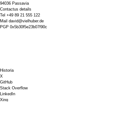
94036 Passavia
Contactus details
Tel
+49 89 21 555 122
Mail
david@vielhuber.de
PGP
0x5b30f5e23b07f90c
Historia
X
GitHub
Stack Overflow
LinkedIn
Xing
Chess.com
Eme Mihi Cafeum
PayPal
Google Maps
YouTube
Pinboard