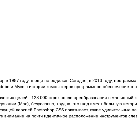
op в 1987 году, я еще не родился. Сегодня, в 2013 году, програм
dobe и Музею истории компьютеров программное обеспечение тепе
еских целей - 128 000 строк после преобразования в машинный ко
овании (Mac), безусловно, трудна, этот код имеет большую истори
 текущей версией Photoshop CS6 показывает, какие удивительные
ите внимание на почти идентичное расположение инструментов слев