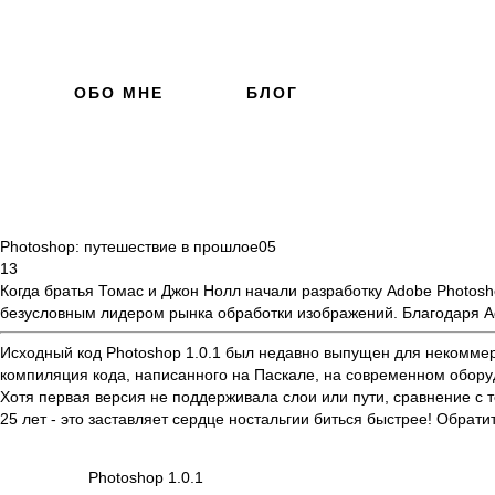
ОБО МНЕ
БЛОГ
Photoshop: путешествие в прошлое
05
13
Когда братья Томас и Джон Нолл начали разработку Adobe Photosh
безусловным лидером рынка обработки изображений. Благодаря A
Исходный код Photoshop 1.0.1 был
недавно выпущен
для некоммерч
компиляция кода, написанного на Паскале, на современном оборуд
Хотя первая версия не поддерживала слои или пути, сравнение с
25 лет - это заставляет сердце ностальгии биться быстрее! Обрат
Photoshop 1.0.1