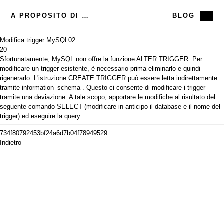
A PROPOSITO DI ME
BLOG
Modifica trigger MySQL
02
20
Sfortunatamente,
MySQL
non offre la funzione ALTER TRIGGER. Per
modificare un trigger esistente, è necessario prima eliminarlo e quindi
rigenerarlo. L'istruzione CREATE TRIGGER può essere letta indirettamente
tramite
information_schema
. Questo ci consente di modificare i trigger
tramite una deviazione. A tale scopo, apportare le modifiche al risultato del
seguente comando SELECT (modificare in anticipo il database e il nome del
trigger) ed eseguire la query.
734f80792453bf24a6d7b04f78949529
Indietro