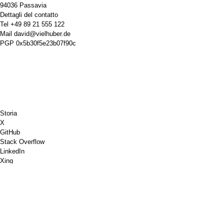
94036 Passavia
Dettagli del contatto
Tel
+49 89 21 555 122
Mail
david@vielhuber.de
PGP
0x5b30f5e23b07f90c
Storia
X
GitHub
Stack Overflow
LinkedIn
Xing
Scacchi.com
Offrimi un caffè
PayPal
Google Maps
Youtube
Bacheca