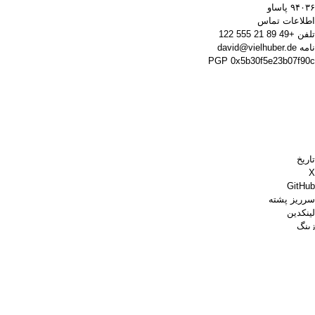
۹۴۰۳۶ پاساو
اطلاعات تماس
تلفن
+49 89 21 555 122
نامه
david@vielhuber.de
PGP
0x5b30f5e23b07f90c
تاریخ
X
GitHub
سرریز پشته
لینکدین
زینگ
Chess.com
برای من قهوه بخر
پی‌پال
نقشه‌های گوگل
یوتیوب
تخته پین