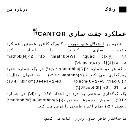
وبلاگ
درباره من
08
عملکرد جفت سازی CANTOR
17
علاوه بر
استدلال های مورب
، گئورگ کانتور همچنین عملکرد
جفت سازی کانتور را ایجاد کرد
\(\mathbb{N}^2 \to \mathbb{W}, \quad c(x,y) =
\binom{x+y+1}{2}+x = z\)
، که هر دو شماره
\(x,y \in \mathbb{N}\)
در یک شماره جدید
رمزگذاری می کند
\(z \in \mathbb{N}\)
. به عنوان مثال ،
\(c(3,4)=\binom{3+4+1}{2}+3 = \binom{8}{2}+3=\frac{8!}
{6!\cdot 2!} +3 = 31 = z\)
یک کدگذاری منحصر به فرد از اعداد
\(3\)
و
\(4\)
در شماره
\(31\)
. نمایش: مجموعه مقادیر
\(\mathbb{W} = \mathbb{N}\)
، یعنی
\(z\)
تمام اعداد طبیعی را فرض می کند.
ما ساختار خاص جدول زیر را اثبات می کنیم: