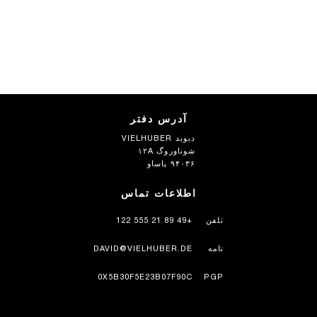
آدرس دفتر
دیوید VIELHUBER
شوناوروگ ۱۲A
۹۴۰۳۶ پاساو
اطلاعات تماس
تلفن
+49 89 21 555 122
نامه
DAVID@VIELHUBER.DE
0X5B30F5E23B07F90C
PGP