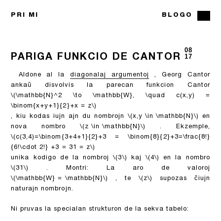
PRI MI
BLOGO
08
PARIGA FUNKCIO DE CANTOR
17
Aldone al la
diagonalaj argumentoj
, Georg Cantor
ankaŭ disvolvis la parecan funkcion Cantor
\(\mathbb{N}^2 \to \mathbb{W}, \quad c(x,y) =
\binom{x+y+1}{2}+x = z\)
, kiu kodas iujn ajn du nombrojn
\(x,y \in \mathbb{N}\)
en
nova nombro
\(z \in \mathbb{N}\)
. Ekzemple,
\(c(3,4)=\binom{3+4+1}{2}+3 = \binom{8}{2}+3=\frac{8!}
{6!\cdot 2!} +3 = 31 = z\)
unika kodigo de la nombroj
\(3\)
kaj
\(4\)
en la nombro
\(31\)
. Montri: La aro de valoroj
\(\mathbb{W} = \mathbb{N}\)
, te
\(z\)
supozas ĉiujn
naturajn nombrojn.
Ni pruvas la specialan strukturon de la sekva tabelo: