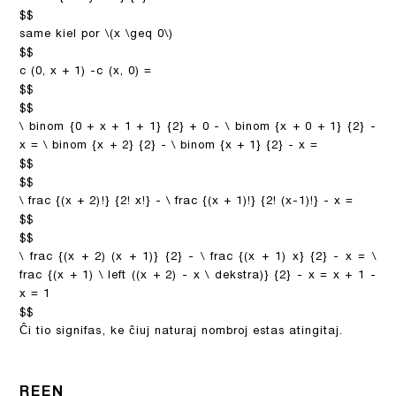
$$
same kiel por
\(x \geq 0\)
$$
c (0, x + 1) -c (x, 0) =
$$
$$
\ binom {0 + x + 1 + 1} {2} + 0 - \ binom {x + 0 + 1} {2} -
x = \ binom {x + 2} {2} - \ binom {x + 1} {2} - x =
$$
$$
\ frac {(x + 2)!} {2! x!} - \ frac {(x + 1)!} {2! (x-1)!} - x =
$$
$$
\ frac {(x + 2) (x + 1)} {2} - \ frac {(x + 1) x} {2} - x = \
frac {(x + 1) \ left ((x + 2) - x \ dekstra)} {2} - x = x + 1 -
x = 1
$$
Ĉi tio signifas, ke ĉiuj naturaj nombroj estas atingitaj.
REEN