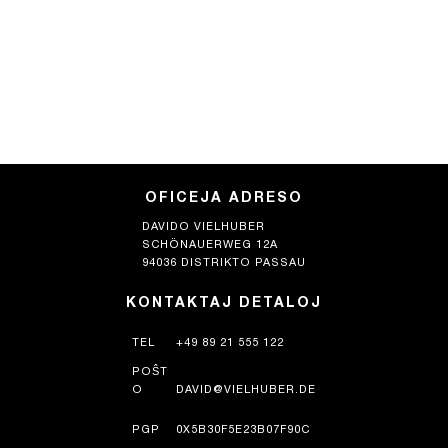
OFICEJA ADRESO
DAVIDO VIELHUBER
SCHÖNAUERWEG 12A
94036 DISTRIKTO PASSAU
KONTAKTAJ DETALOJ
TEL
+49 89 21 555 122
POŜT
O
DAVID@VIELHUBER.DE
PGP
0X5B30F5E23B07F90C