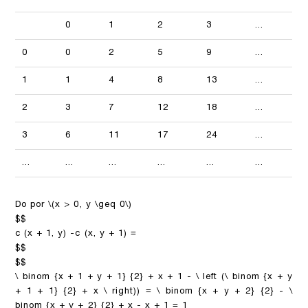
0
1
2
3
...
0
0
2
5
9
...
1
1
4
8
13
...
2
3
7
12
18
...
3
6
11
17
24
...
...
...
...
...
...
...
Do por
\(x > 0, y \geq 0\)
$$
c (x + 1, y) -c (x, y + 1) =
$$
$$
\ binom {x + 1 + y + 1} {2} + x + 1 - \ left (\ binom {x + y
+ 1 + 1} {2} + x \ right)) = \ binom {x + y + 2} {2} - \
binom {x + y + 2} {2} + x - x + 1 = 1