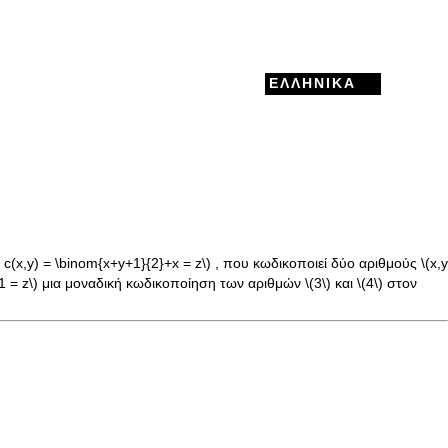
ΕΛΛΗΝΙΚΆ
c(x,y) = \binom{x+y+1}{2}+x = z\)
, που κωδικοποιεί δύο αριθμούς
\(x,y
1 = z\)
μια μοναδική κωδικοποίηση των αριθμών
\(3\)
και
\(4\)
στον