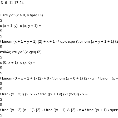
3
6
11
17
24
...
...
...
...
...
...
...
Έτσι για
\(x > 0, y \geq 0\)
$
c (x + 1, y) -c (x, y + 1) =
$
$
\ binom {x + 1 + y + 1} {2} + x + 1 - \ αριστερά (\ binom {x + y + 1 + 1} {2}
$
καθώς και για
\(x \geq 0\)
$
c (0, x + 1) -c (x, 0) =
$
$
\ binom {0 + x + 1 + 1} {2} + 0 - \ binom {x + 0 + 1} {2} - x = \ binom {x +
$
$
\ frac {(x + 2)!} {2! x!} - \ frac {(x + 1)!} {2! (x-1)!} - x =
$
$
\ frac {(x + 2) (x + 1)} {2} - \ frac {(x + 1) x} {2} - x = \ frac {(x + 1) \ αρι
$