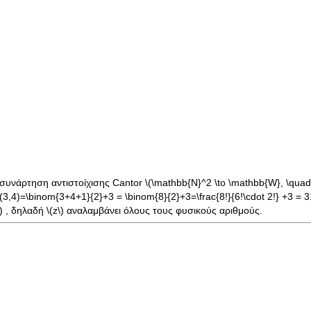
 συνάρτηση αντιστοίχισης Cantor
\(\mathbb{N}^2 \to \mathbb{W}, \quad 
c(3,4)=\binom{3+4+1}{2}+3 = \binom{8}{2}+3=\frac{8!}{6!\cdot 2!} +3 = 3
)
, δηλαδή
\(z\)
αναλαμβάνει όλους τους φυσικούς αριθμούς.