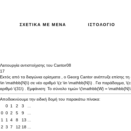
ΣΧΕΤΙΚΆ ΜΕ ΜΈΝΑ
ΙΣΤΟΛΌΓΙΟ
Λειτουργία αντιστοίχισης του Cantor
08
17
Εκτός από τα
διαγώνια ορίσματα
, ο Georg Cantor ανέπτυξε επίσης τη
\in \mathbb{N}\)
σε νέο αριθμό
\(z \in \mathbb{N}\)
. Για παράδειγμα,
\(
αριθμό
\(31\)
. Εμφάνιση: Το σύνολο τιμών
\(\mathbb{W} = \mathbb{N}\
Αποδεικνύουμε την ειδική δομή του παρακάτω πίνακα:
0
1
2
3
...
0
0
2
5
9
...
1
1
4
8
13
...
2
3
7
12
18
...