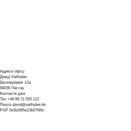
Адреса офісу
Девід Vielhuber
Шьонауервег 12a
94036 Пассау
Контактні дані
Тел
+49 89 21 555 122
Пошта
david@vielhuber.de
PGP
0x5b30f5e23b07f90c