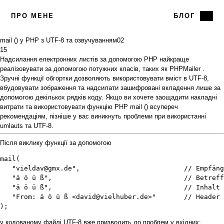
ПРО МЕНЕ
БЛОГ
mail () у PHP з UTF-8 та озвучуванням
02
15
Надсилання
електронних листів за допомогою PHP найкраще
реалізовувати за допомогою потужних класів, таких як
PHPMailer
.
Зручні функції обгортки дозволяють використовувати вміст в UTF-8,
вбудовувати зображення та надсилати зашифровані вкладення лише за
допомогою декількох рядків коду. Якщо ви хочете заощадити накладні
витрати та використовувати функцію PHP
mail ()
всупереч
рекомендаціям, пізніше у вас виникнуть проблеми при використанні
umlauts та UTF-8.
Після виклику функції за допомогою
mail(

   "vieldav@gmx.de",                          // Empfäng
   "ä ö ü ß",                                 // Betreff

   "ä ö ü ß",                                 // Inhalt

   "From: ä ö ü ß <david@vielhuber.de>"       // Header 
);
у кодованому файлі UTF-8 вже призводить до проблем у вхідних: