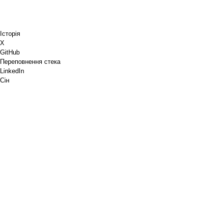
Історія
X
GitHub
Переповнення стека
LinkedIn
Сін
Chess.com
Купи мені кави
PayPal
Карти Google
YouTube
Pinboard
Pinterest
Spotify
Дриблінг
Покупки
PGP
Перевірка розмітки W3C
Google PageSpeed Insights
RSS