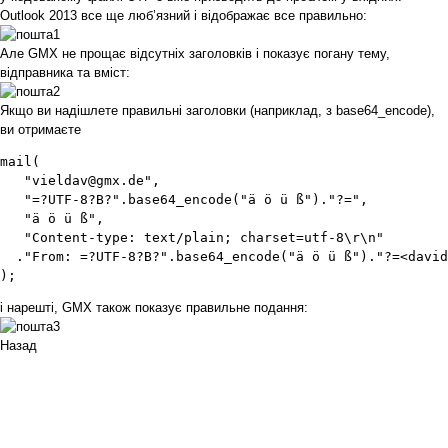
Outlook 2013 все ще люб’язний і відображає все правильно:
Але GMX не прощає відсутніх заголовків і показує погану тему,
відправника та вміст:
Якщо ви надішлете правильні заголовки (наприклад, з base64_encode),
ви отримаєте
mail(

   "vieldav@gmx.de",                          				  // Empfänger

   "=?UTF-8?B?".base64_encode("ä ö ü ß")."?=",          
   "ä ö ü ß",                                 			 	  // Inhalt

   "Content-type: text/plain; charset=utf-8\r\n"

  ."From: =?UTF-8?B?".base64_encode("ä ö ü ß")."?=<david
);
і нарешті, GMX також показує правильне подання:
Назад