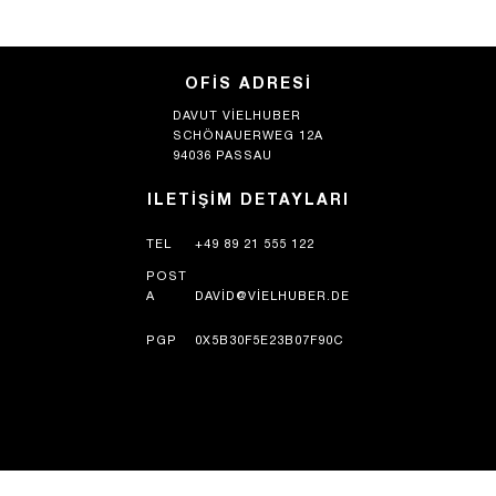
OFIS ADRESI
DAVUT VIELHUBER
SCHÖNAUERWEG 12A
94036 PASSAU
ILETIŞIM DETAYLARI
TEL
+49 89 21 555 122
POST
A
DAVID@VIELHUBER.DE
PGP
0X5B30F5E23B07F90C