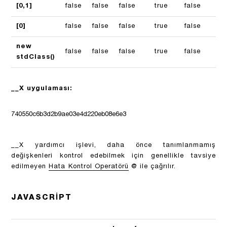
[0,1]
false
false
false
true
false
tr
[0]
false
false
false
true
false
tr
new
false
false
false
true
false
tr
stdClass()
__X uygulaması:
740550c6b3d2b9ae03e4d220eb08e6e3
__X yardımcı işlevi, daha önce tanımlanmamış
değişkenleri kontrol edebilmek için genellikle tavsiye
edilmeyen
Hata Kontrol Operatörü
@ ile çağrılır.
JAVASCRIPT