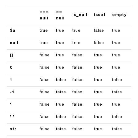
===
==
is_null
isset
empty
if
null
null
$a
true
true
true
false
true
fa
null
true
true
true
false
true
fa
[]
false
true
false
true
true
fa
0
false
true
false
true
true
fa
1
false
false
false
true
false
tr
-1
false
false
false
true
false
tr
''
false
true
false
true
true
fa
' '
false
false
false
true
false
tr
str
false
false
false
true
false
tr