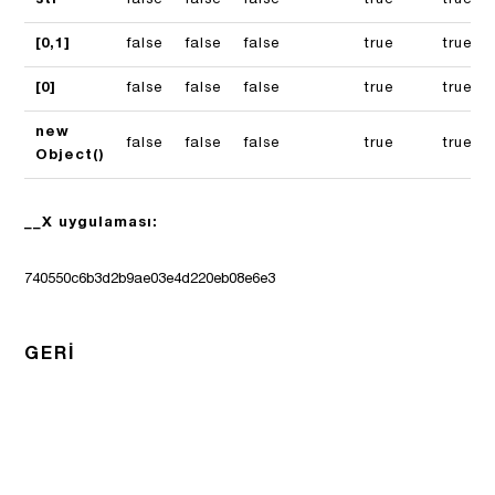
str
false
false
false
true
true
[0,1]
false
false
false
true
true
[0]
false
false
false
true
true
new
false
false
false
true
true
Object()
__X uygulaması:
740550c6b3d2b9ae03e4d220eb08e6e3
GERI