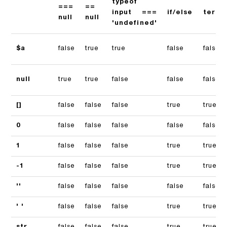
typeof
===
==
input ===
if/else
terna
null
null
'undefined'
$a
false
true
true
false
false
null
true
true
false
false
false
[]
false
false
false
true
true
0
false
false
false
false
false
1
false
false
false
true
true
-1
false
false
false
true
true
''
false
false
false
false
false
' '
false
false
false
true
true