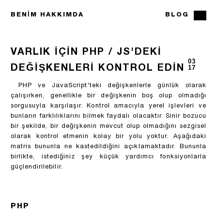
BENIM HAKKIMDA
BLOG
VARLIK IÇIN PHP / JS'DEKI
03
DEĞIŞKENLERI KONTROL EDIN
17
PHP ve JavaScript'teki değişkenlerle günlük olarak
çalışırken, genellikle bir değişkenin boş olup olmadığı
sorgusuyla karşılaşır. Kontrol amacıyla yerel işlevleri ve
bunların farklılıklarını bilmek faydalı olacaktır. Sinir bozucu
bir şekilde, bir değişkenin mevcut olup olmadığını sezgisel
olarak kontrol etmenin kolay bir yolu yoktur. Aşağıdaki
matris bununla ne kastedildiğini açıklamaktadır. Bununla
birlikte, istediğiniz şey küçük yardımcı fonksiyonlarla
güçlendirilebilir.
PHP