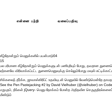
என்னை பற்றி
வலைப்பதிவு
கீழ்தோன்றும் மெனுக்களில் பயன்பாடு
04
15
பல பரிமாண கீழ்தோன்றும் மெனுக்களுடன் பணிபுரியும் போது, ​​தவறான துணைமெ
ஏற்கனவே விரிவாக்கப்பட்ட துணைமெனுவுக்கு செல்லும்போது மவுஸ் சுட்டிக்கா
சிக்கலைத் தீர்க்க, ஜாவாஸ்கிரிப்ட் உதவியுடன் மெனுவில் வேண்டுமென்றே தா
See the Pen
Pastejacking #2
by David Vielhuber (
@vielhuber
) on
Cod
மறுபுறம், நீங்கள்
jQuery- மெனு-நோக்கம்
போன்ற அதிநவீன செருகுநிரல்களைப் ப
மீண்டும்