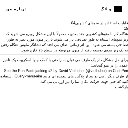
وبلاگ
درباره من
قابلیت استفاده در منوهای کشویی
04
15
هنگام کار با منوهای کشویی چند بعدی ، معمولاً با این مشکل روبرو می شوید که
زیر منوهای اشتباه به طور تصادفی باز می شوند یا زیر منوی مورد نظر به طور
تصادفی بسته می شود. این
اثر
زمانی اتفاق می افتد که نشانگر ماوس هنگام رفتن
به یک زیر منوی توسعه یافته از منوی مربوطه در سطح بالا خارج شود.
برای حل مشکل ، از یک طرف می توان به راحتی با کمک جاوا اسکریپت یک تاخیر
عمدی را در منو گنجاند.:
.
See the Pen
Pastejacking #2
by David Vielhuber (
@vielhuber
) on
CodePen
از طرف دیگر ، می توانید از پلاگین های پیچیده ای مانند
jQuery-menu-aim استفاده
کنید
که حتی جهت حرکت مکان نما را نیز ارزیابی می کند.
بازگشت