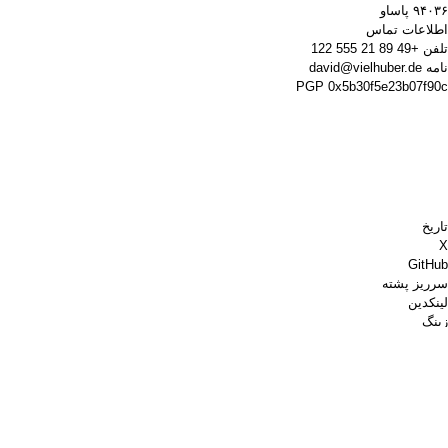
۹۴۰۳۶ پاساو
اطلاعات تماس
تلفن
+49 89 21 555 122
نامه
david@vielhuber.de
PGP
0x5b30f5e23b07f90c
تاریخ
X
GitHub
سرریز پشته
لینکدین
زینگ
Chess.com
برای من قهوه بخر
پی‌پال
نقشه‌های گوگل
یوتیوب
تخته پین