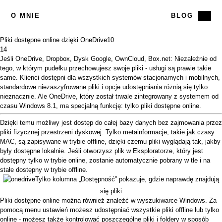
O MNIE
BLOG
Pliki dostępne online dzięki OneDrive
10
14
Jeśli
OneDrive
,
Dropbox
,
Dysk Google
,
OwnCloud
,
Box.net
: Niezależnie od
tego, w którym pudełku przechowujesz swoje pliki - usługi są prawie takie
same. Klienci dostępni dla wszystkich systemów stacjonarnych i mobilnych,
standardowe niezaszyfrowane pliki i opcje udostępniania różnią się tylko
nieznacznie. Ale OneDrive, który został trwale zintegrowany z systemem od
czasu Windows 8.1, ma specjalną funkcję: tylko pliki dostępne online.
Dzięki temu możliwy jest dostęp do całej bazy danych bez zajmowania przez
pliki fizycznej przestrzeni dyskowej. Tylko metainformacje, takie jak
czasy
MAC,
są zapisywane w trybie offline, dzięki czemu pliki wyglądają tak, jakby
były dostępne lokalnie. Jeśli otworzysz plik w Eksploratorze, który jest
dostępny tylko w trybie online, zostanie automatycznie pobrany w tle i na
stałe dostępny w trybie offline.
Tylko kolumna „Dostępność” pokazuje, gdzie naprawdę znajdują
się pliki
Pliki dostępne online można również znaleźć w wyszukiwarce Windows. Za
pomocą menu ustawień możesz udostępniać wszystkie pliki offline lub tylko
online - możesz także kontrolować poszczególne pliki i foldery w sposób