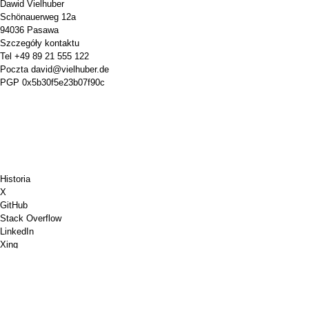
Dawid Vielhuber
Schönauerweg 12a
94036 Pasawa
Szczegóły kontaktu
Tel
+49 89 21 555 122
Poczta
david@vielhuber.de
PGP
0x5b30f5e23b07f90c
Historia
X
GitHub
Stack Overflow
LinkedIn
Xing
Chess.com
Kup mi kawę
Płatność kartą kredytową
Mapy Google