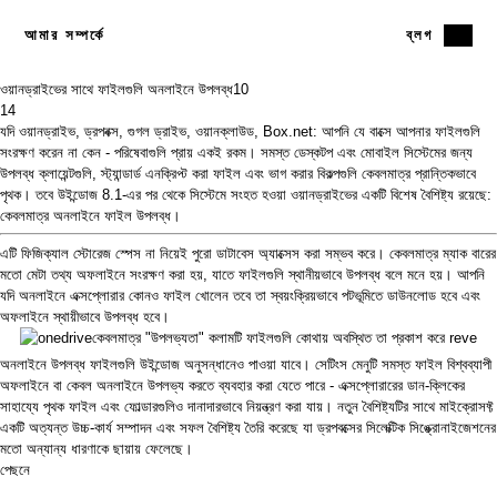
আমার সম্পর্কে
ব্লগ
ওয়ানড্রাইভের সাথে ফাইলগুলি অনলাইনে উপলব্ধ
10
14
যদি
ওয়ানড্রাইভ
,
ড্রপবক্স
,
গুগল ড্রাইভ
,
ওয়ানক্লাউড
,
Box.net
: আপনি যে বাক্সে আপনার ফাইলগুলি
সংরক্ষণ করেন না কেন - পরিষেবাগুলি প্রায় একই রকম। সমস্ত ডেস্কটপ এবং মোবাইল সিস্টেমের জন্য
উপলব্ধ ক্লায়েন্টগুলি, স্ট্যান্ডার্ড এনক্রিপ্ট করা ফাইল এবং ভাগ করার বিকল্পগুলি কেবলমাত্র প্রান্তিকভাবে
পৃথক। তবে উইন্ডোজ 8.1-এর পর থেকে সিস্টেমে সংহত হওয়া ওয়ানড্রাইভের একটি বিশেষ বৈশিষ্ট্য রয়েছে:
কেবলমাত্র অনলাইনে ফাইল উপলব্ধ।
এটি ফিজিক্যাল স্টোরেজ স্পেস না নিয়েই পুরো ডাটাবেস অ্যাক্সেস করা সম্ভব করে। কেবলমাত্র
ম্যাক বারের
মতো মেটা তথ্য অফলাইনে সংরক্ষণ করা হয়, যাতে ফাইলগুলি স্থানীয়ভাবে উপলব্ধ বলে মনে হয়। আপনি
যদি অনলাইনে এক্সপ্লোরার কোনও ফাইল খোলেন তবে তা স্বয়ংক্রিয়ভাবে পটভূমিতে ডাউনলোড হবে এবং
অফলাইনে স্থায়ীভাবে উপলব্ধ হবে।
কেবলমাত্র "উপলভ্যতা" কলামটি ফাইলগুলি কোথায় অবস্থিত তা প্রকাশ করে reve
অনলাইনে উপলব্ধ ফাইলগুলি উইন্ডোজ অনুসন্ধানেও পাওয়া যাবে। সেটিংস মেনুটি সমস্ত ফাইল বিশ্বব্যাপী
অফলাইনে বা কেবল অনলাইনে উপলভ্য করতে ব্যবহার করা যেতে পারে - এক্সপ্লোরারের ডান-ক্লিকের
সাহায্যে পৃথক ফাইল এবং ফোল্ডারগুলিও দানাদারভাবে নিয়ন্ত্রণ করা যায়। নতুন বৈশিষ্ট্যটির সাথে মাইক্রোসফ্ট
একটি অত্যন্ত উচ্চ-কার্য সম্পাদন এবং সফল বৈশিষ্ট্য তৈরি করেছে যা ড্রপবক্সের
সিলেক্টিক সিঙ্ক্রোনাইজেশনের
মতো অন্যান্য ধারণাকে ছায়ায় ফেলেছে।
পেছনে