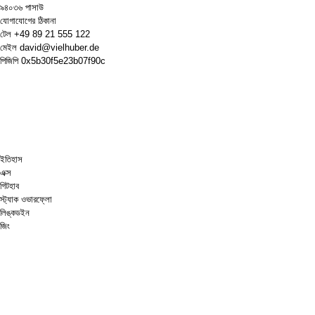
৯৪০৩৬ পাসাউ
যোগাযোগের ঠিকানা
টেল
+49 89 21 555 122
মেইল
david@vielhuber.de
পিজিপি
0x5b30f5e23b07f90c
ইতিহাস
এক্স
গিটহাব
স্ট্যাক ওভারফ্লো
লিঙ্কডইন
জিং
দাবা.কম
আমাকে একটা কফি কিনে দাও
পেপ্যাল
গুগল ম্যাপস
ইউটিউব
পিনবোর্ড