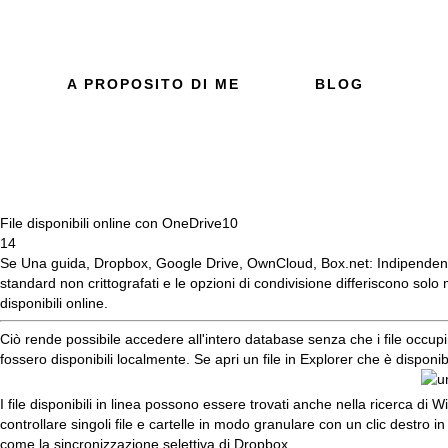
A PROPOSITO DI ME
BLOG
File disponibili online con OneDrive
10
14
Se
Una guida
,
Dropbox
,
Google Drive
,
OwnCloud
,
Box.net
: Indipendent
standard non crittografati e le opzioni di condivisione differiscono so
disponibili online.
Ciò rende possibile accedere all'intero database senza che i file occup
fossero disponibili localmente. Se apri un file in Explorer che è dispo
I file disponibili in linea possono essere trovati anche nella ricerca di 
controllare singoli file e cartelle in modo granulare con un clic destro
come la
sincronizzazione selettiva
di Dropbox.