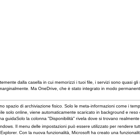
emente dalla casella in cui memorizzi i tuoi file, i servizi sono quasi gli ste
lo marginalmente. Ma OneDrive, che è stato integrato in modo permanente
ino spazio di archiviazione fisico. Solo le meta-informazioni come i
tem
nibile solo online, viene automaticamente scaricato in background e reso
Solo la colonna "Disponibilità" rivela dove si trovano realmente i
Windows. Il menu delle impostazioni può essere utilizzato per rendere tutti
 in Explorer. Con la nuova funzionalità, Microsoft ha creato una funziona