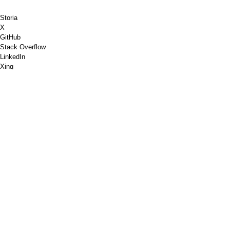
Storia
X
GitHub
Stack Overflow
LinkedIn
Xing
Scacchi.com
Offrimi un caffè
PayPal
Google Maps
Youtube
Bacheca
Pinterest
Spotify
Dribbble
Shopware
PGP
Convalida del markup W3C
Google PageSpeed Insights
RSS
Impronta
Protezione dati