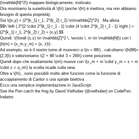
(\mathbb{N}^2\)
mappare biologicamente, motivato.
Ora mostriamo la suriettività di
\(h\)
(anche
\(h\)
è iniettiva, ma non abbiamo
bisogno di questa proprietà).
Sia
\((x,y) = (2^{k_1} r_1, 2^{k_2} r_2) \in\mathbb{Z}^2\)
. Ma allora
$$h \left ( 2^{2 \cdot 2^{k_1} r_1 - 1} \cdot (4 \cdot 2^{k_2} r_2 - 1) \right ) =
(2^{k_1} r_1, 2^{k_2} r_2) = (x,y).$$
Quindi:
\(\forall (s,z) \in \mathbb{Z}^2 \, \exists \, m \in \mathbb{N}\)
con
\
(h(m) = (x_m,y_m) = (s, z)\)
.
Ad esempio, se è il nostro turno di muoverci a
\(n = 88\)
, calcoliamo
\(h(88)=
(2,3)\)
e selezioniamo
\(2 + 88 \cdot 3 = 266\)
come posizione.
Quindi dopo che esattamente
\(m\)
muove con
\(x_m + m \cdot y_m = s + m
\cdot z = a_m\)
la scelta ricade sulla rana.
Oltre a
\(h\)
, sono possibili molte altre funzioni come la funzione
di
accoppiamento di Cantor
o una
spirale biiettiva
.
Ecco una semplice implementazione in JavaScript:
See the Pen
catch the frog
by David Vielhuber (
@vielhuber
) on
CodePen
.
Indietro