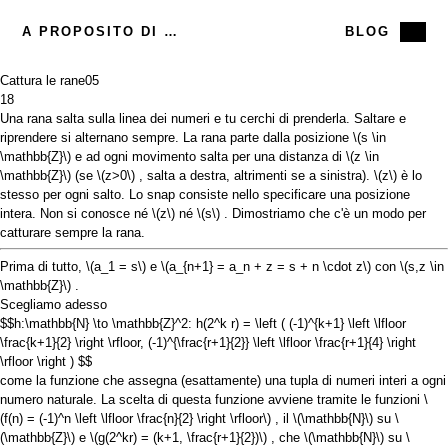
A PROPOSITO DI ME
BLOG
Cattura le rane
05
18
Una rana salta sulla linea dei numeri e tu cerchi di prenderla. Saltare e
riprendere si alternano sempre. La rana parte dalla posizione
\(s \in
\mathbb{Z}\)
e ad ogni movimento salta per una distanza di
\(z \in
\mathbb{Z}\)
(se
\(z>0\)
, salta a destra, altrimenti se a sinistra).
\(z\)
è lo
stesso per ogni salto. Lo snap consiste nello specificare una posizione
intera. Non si conosce né
\(z\)
né
\(s\)
. Dimostriamo che c'è un modo per
catturare sempre la rana.
Prima di tutto,
\(a_1 = s\)
e
\(a_{n+1} = a_n + z = s + n \cdot z\)
con
\(s,z \in
\mathbb{Z}\)
.
Scegliamo adesso
$$h:\mathbb{N} \to \mathbb{Z}^2: h(2^k r) = \left ( (-1)^{k+1} \left \lfloor
\frac{k+1}{2} \right \rfloor, (-1)^{\frac{r+1}{2}} \left \lfloor \frac{r+1}{4} \right
\rfloor \right ) $$
come la funzione che assegna (esattamente) una tupla di numeri interi a ogni
numero naturale. La scelta di questa funzione avviene tramite le funzioni
\
(f(n) = (-1)^n \left \lfloor \frac{n}{2} \right \rfloor\)
, il
\(\mathbb{N}\)
su
\
(\mathbb{Z}\)
e
\(g(2^kr) = (k+1, \frac{r+1}{2})\)
, che
\(\mathbb{N}\)
su
\