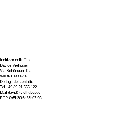
Indirizzo dell'ufficio
Davide Vielhuber
Via Schönauer 12a
94036 Passavia
Dettagli del contatto
Tel
+49 89 21 555 122
Mail
david@vielhuber.de
PGP
0x5b30f5e23b07f90c