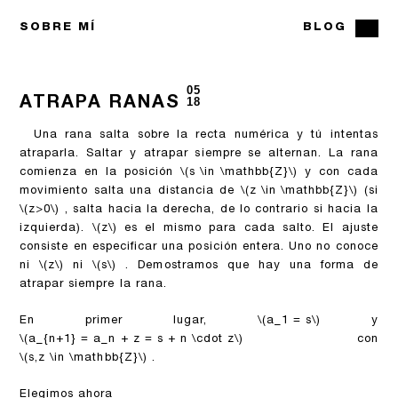
SOBRE MÍ
BLOG
05
ATRAPA RANAS
18
Una rana salta sobre la recta numérica y tú intentas
atraparla. Saltar y atrapar siempre se alternan. La rana
comienza en la posición
\(s \in \mathbb{Z}\)
y con cada
movimiento salta una distancia de
\(z \in \mathbb{Z}\)
(si
\(z>0\)
, salta hacia la derecha, de lo contrario si hacia la
izquierda).
\(z\)
es el mismo para cada salto. El ajuste
consiste en especificar una posición entera. Uno no conoce
ni
\(z\)
ni
\(s\)
. Demostramos que hay una forma de
atrapar siempre la rana.
En primer lugar,
\(a_1 = s\)
y
\(a_{n+1} = a_n + z = s + n \cdot z\)
con
\(s,z \in \mathbb{Z}\)
.
Elegimos ahora