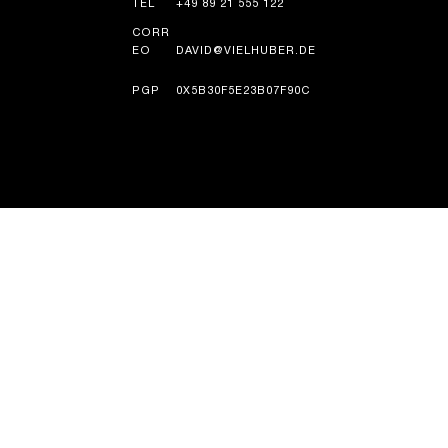
TEL
+49 89 21 555 122
CORR
EO
DAVID@VIELHUBER.DE
PGP
0X5B30F5E23B07F90C
HISTORIA