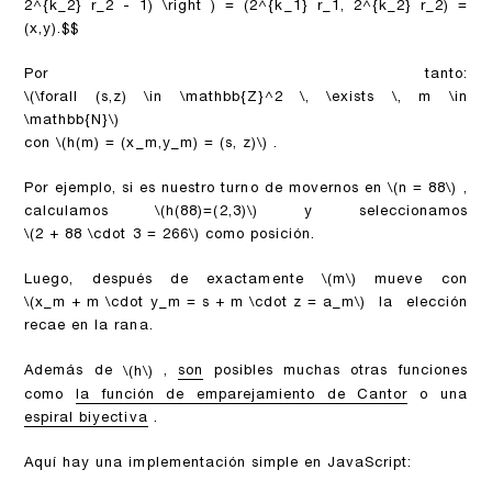
2^{k_2} r_2 - 1) \right ) = (2^{k_1} r_1, 2^{k_2} r_2) =
(x,y).$$
Por tanto:
\(\forall (s,z) \in \mathbb{Z}^2 \, \exists \, m \in
\mathbb{N}\)
con
\(h(m) = (x_m,y_m) = (s, z)\)
.
Por ejemplo, si es nuestro turno de movernos en
\(n = 88\)
,
calculamos
\(h(88)=(2,3)\)
y seleccionamos
\(2 + 88 \cdot 3 = 266\)
como posición.
Luego, después de exactamente
\(m\)
mueve con
\(x_m + m \cdot y_m = s + m \cdot z = a_m\)
la elección
recae en la rana.
Además de
,
son
posibles muchas otras funciones
\(h\)
como
la función de emparejamiento de Cantor
o una
espiral biyectiva
.
Aquí hay una implementación simple en JavaScript: