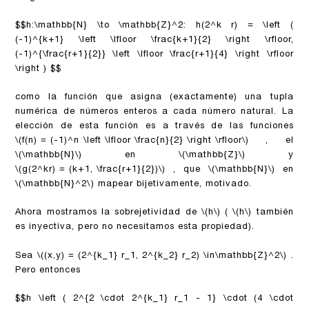
$$h:\mathbb{N} \to \mathbb{Z}^2: h(2^k r) = \left (
(-1)^{k+1} \left \lfloor \frac{k+1}{2} \right \rfloor,
(-1)^{\frac{r+1}{2}} \left \lfloor \frac{r+1}{4} \right \rfloor
\right ) $$
como la función que asigna (exactamente) una tupla
numérica de números enteros a cada número natural. La
elección de esta función es a través de las funciones
\(f(n) = (-1)^n \left \lfloor \frac{n}{2} \right \rfloor\)
, el
\(\mathbb{N}\)
en
\(\mathbb{Z}\)
y
\(g(2^kr) = (k+1, \frac{r+1}{2})\)
, que
\(\mathbb{N}\)
en
\(\mathbb{N}^2\)
mapear bijetivamente, motivado.
Ahora mostramos la sobrejetividad de
\(h\)
(
\(h\)
también
es inyectiva, pero no necesitamos esta propiedad).
Sea
\((x,y) = (2^{k_1} r_1, 2^{k_2} r_2) \in\mathbb{Z}^2\)
.
Pero entonces
$$h \left ( 2^{2 \cdot 2^{k_1} r_1 - 1} \cdot (4 \cdot