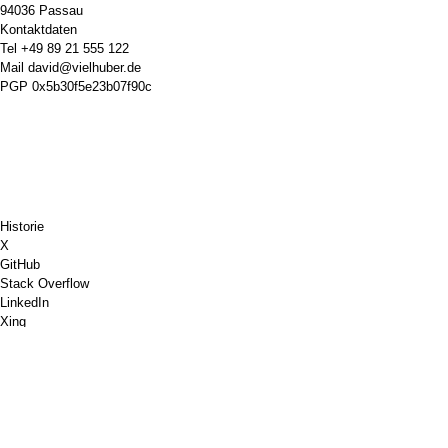
94036 Passau
Kontaktdaten
Tel
+49 89 21 555 122
Mail
david@vielhuber.de
PGP
0x5b30f5e23b07f90c
Historie
X
GitHub
Stack Overflow
LinkedIn
Xing
Chess.com
Buy Me a Coffee
PayPal
Google Maps
YouTube
Pinboard