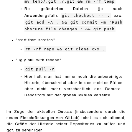
mv temp/.git ./.git && rm -rf temp
Bei geänderten Dateien (je nach
git checkout -- .
Anwendungsfall):
bzw.
git add -A . && git commit -m "Push
obscure file changes." && git push
"start from scratch"
rm -rf repo && git clone xxx .
"ugly pull with rebase"
git pull -r
Hier holt man hat immer noch die unbereinigte
Historie, überschreibt aber in den meisten Fällen
aber nicht mehr versehentlich das Remote-
Repository mit der großen lokalen Variante
Im Zuge der aktuellen Quotas (insbesondere durch die
neuen
Einschränkungen von GitLab
) lohnt es sich allemal,
die Größe der Historie seiner Repositories zu prüfen und
ggf. zu bereinigen: