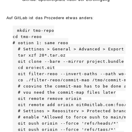
GitHub: Speicherplatz nach der Bereinigung
Auf GitLab ist das Prozedere etwas anders:
mkdir tmp-repo

cd tmp-repo

# option 1: same repo

  # Settings > General > Advanced > Export pr
  tar xzf 20*.tar.gz

  git clone --bare --mirror project.bundle

  cd project.git

  git filter-repo --invert-paths --path wp-co
  cp ./filter-repo/commit-map /tmp/commit-map
  # copying the commit-map has to be done aft
  # you need the commit-map files later

  git remote remove origin

  git remote add origin git@gitlab.com:foo/ba
  # Settings > Repository > Protected branche
  # enable "Allowed to force push to main/mas
  git push origin --force 'refs/heads/*'

  git push origin --force 'refs/tags/*'
