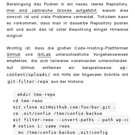
Bereinigung das Pushen in ein neues, leeres Repository.
Hier sind zahlreiche Gründe aufgeführt
, warum dies
sinnvoll ist und viele Probleme vermeidet. Trotzdem kann
es vorkommen, dass man in dasselbe Repository pushen
will und auch das ist unter Beachtung einiger Hinweise
möglich.
Wichtig ist, dass die großen Code-Hosting-Plattformen
GitHub
und
GitLab
unterschiedliche Vorgehensweisen
empfehlen, die sich teilweise voneinander unterscheiden.
wp-
Auf GitHub entfernen wir beispielsweise
content/uploads/
mit Hilfe der folgenden Schritte mit
git-filter-repo
aus der Historie:
mkdir tmp-repo

cd tmp-repo

git clone git@github.com:foo/bar.git .

cp .git/config /tmp/config-backup

git filter-repo --invert-paths --path wp-cont
# option 1: same repo

  mv /tmp/config-backup .git/config
