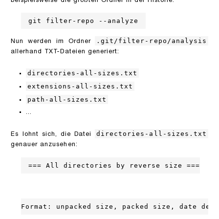
beispielsweise die größten Ordner in der Historie:
git filter-repo --analyze
.git/filter-repo/analysis
Nun werden im Ordner
allerhand TXT-Dateien generiert:
directories-all-sizes.txt
extensions-all-sizes.txt
path-all-sizes.txt
...
directories-all-sizes.txt
Es lohnt sich, die Datei
genauer anzusehen:
=== All directories by reverse size ===
Format: unpacked size, packed size, date dele