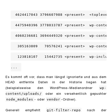
  4624417043 3796607988 <present>  <toplevel>
  4475940396 3778033787 <present>  wp-content
  4060236681 3694449320 <present>  wp-content
   305163809   70576241 <present>  wp-content
   123818107   15442735 <present>  wp-include
...
Es kommt oft vor, dass man längst ignorierte und aus dem
HEAD entfernte Daten in der Historie liegen hat
wp-
(beispielsweise den WordPress-Medienordner
content/uploads/
oder ein versehentlich gepushter
node_modules
vendor
- oder
-Ordner).
git-filter-repo
Generell empfiehlt
nach der