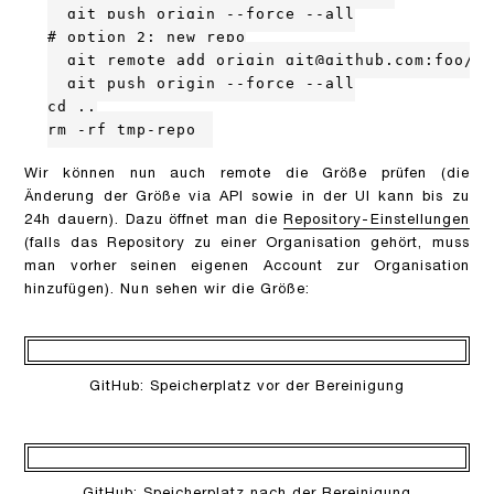
  git push origin --force --all

# option 2: new repo

  git remote add origin git@github.com:foo/ba
  git push origin --force --all

cd ..

rm -rf tmp-repo
Wir können nun auch remote die Größe prüfen (die
Änderung der Größe via API sowie in der UI kann bis zu
24h dauern). Dazu öffnet man die
Repository-Einstellungen
(falls das Repository zu einer Organisation gehört, muss
man vorher seinen eigenen Account zur Organisation
hinzufügen). Nun sehen wir die Größe:
GitHub: Speicherplatz vor der Bereinigung