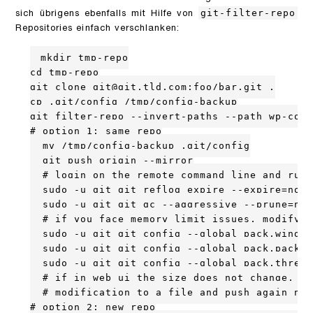
git-filter-repo
sich übrigens ebenfalls mit Hilfe von
Repositories einfach verschlanken:
mkdir tmp-repo

cd tmp-repo

git clone git@git.tld.com:foo/bar.git .

cp .git/config /tmp/config-backup

git filter-repo --invert-paths --path wp-cont
# option 1: same repo

  mv /tmp/config-backup .git/config

  git push origin --mirror

  # login on the remote command line and run 
  sudo -u git git reflog expire --expire=now 
  sudo -u git git gc --aggressive --prune=now

  # if you face memory limit issues, modify t
  sudo -u git git config --global pack.window
  sudo -u git git config --global pack.packSi
  sudo -u git git config --global pack.thread
  # if in web ui the size does not change, ma
  # modification to a file and push again nor
# option 2: new repo
