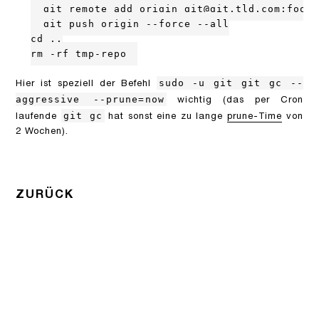
  git remote add origin git@git.tld.com:foo/b
  git push origin --force --all

cd ..

rm -rf tmp-repo
sudo -u git git gc --
Hier ist speziell der Befehl
aggressive --prune=now
wichtig (das per Cron
git gc
laufende
hat sonst eine zu lange
prune-Time
von
2 Wochen).
ZURÜCK