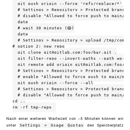
  git push origin --force 'refs/replace/*'

  # Settings > Repository > Protected branche
  # disable "Allowed to force push to main/ma
  date

  # wait 30 minutes (😱)

  date

  # Settings > Repository > upload /tmp/commi
# option 2: new repo

  git clone git@gitlab.com:foo/bar.git .

  git filter-repo --invert-paths --path wp-co
  git remote add origin git@gitlab.com:foo/ba
  # Settings > Repository > Protected branche
  # enable "Allowed to force push to main/mas
  git push origin --force --all

  # Settings > Repository > Protected branche
  # disable "Allowed to force push to main/ma
cd ..

rm -rf tmp-repo
Nach einer weiteren Wartezeit von ~5 Minuten können wir
Settings > Usage Quotas
unter
den Speicherplatz