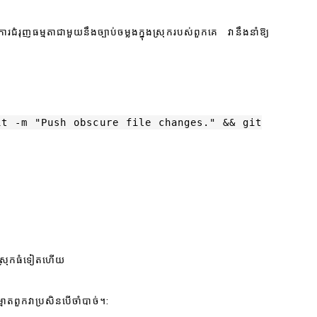
រជំរុញធម្មតាជាមួយនឹងច្បាប់ចម្លងក្នុងស្រុករបស់ពួកគេ វានឹងនាំឱ្យ
it -m "Push obscure file changes." && git
នុងស្រុកធំទៀតហើយ
្អាតពួកវាប្រសិនបើចាំបាច់។: