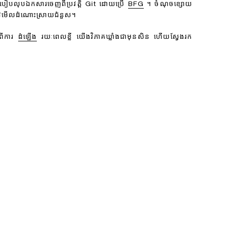
ពីរបៀបលុបឯកសារចេញពីប្រវត្តិ Git ដោយប្រើ
BFG
។ ចំណុចខ្សោយ
រូវមើលដំណោះស្រាយជំនួស។
​ពី​ការ
​ដំឡើង
​រយៈ​ពេល​ខ្លី យើង​វិភាគ​ឃ្លាំង​ជា​មុន​សិន ហើយ​ស្វែង​រក​