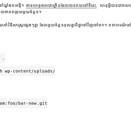
ៅឃ្លាំងទទេថ្មី។
មានហេតុផលជាច្រើនដែលបានរាយនៅទីនេះ
, ហេតុអ្វីបានជាវា
​ដោយ​មាន​តម្រុយ​មួយ​ចំនួន។
នាំវិធីសាស្រ្តផ្សេងៗគ្នា ដែលមួយចំនួនខុសគ្នាពីគ្នាទៅវិញទៅមក។ ឧទា
.

h wp-content/uploads/

om:foo/bar-new.git
