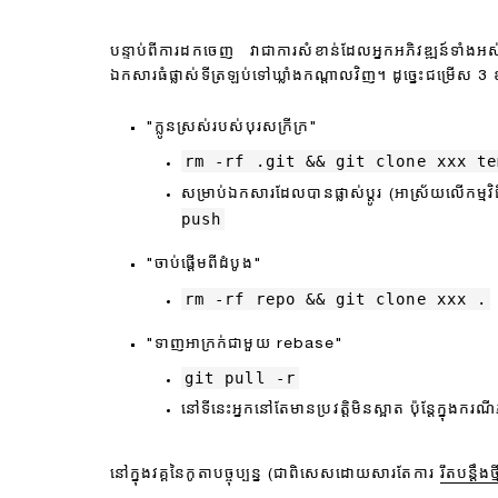
បន្ទាប់ពីការដកចេញ វាជាការសំខាន់ដែលអ្នកអភិវឌ្ឍន៍ទាំងអស់ដែ
ឯកសារធំផ្លាស់ទីត្រឡប់ទៅឃ្លាំងកណ្តាលវិញ។ ដូច្នេះជម្រើស 3 
"ក្លូនស្រស់របស់បុរសក្រីក្រ"
rm -rf .git && git clone xxx te
សម្រាប់ឯកសារដែលបានផ្លាស់ប្តូរ (អាស្រ័យលើកម្មវិ
push
"ចាប់ផ្តើមពីដំបូង"
rm -rf repo && git clone xxx .
"ទាញអាក្រក់ជាមួយ rebase"
git pull -r
នៅទីនេះអ្នកនៅតែមានប្រវត្តិមិនស្អាត ប៉ុន្តែក្នុ
នៅក្នុងវគ្គនៃកូតាបច្ចុប្បន្ន (ជាពិសេសដោយសារតែការ
រឹតបន្តឹង