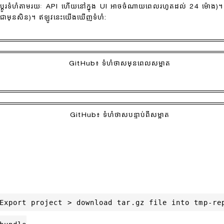
ាស់ប្តូរទំហំតាមរយៈ API ហើយនៅក្នុង UI អាចចំណាយពេលរហូតដល់ 24 ម៉ោង)។ ដ
្គការជាមុនសិន)។ ឥឡូវនេះយើងឃើញទំហំ:
GitHub៖ ទំហំថាសមុនពេលសម្អាត
GitHub៖ ទំហំថាសបន្ទាប់ពីសម្អាត
Export project > download tar.gz file into tmp-rep