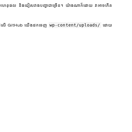
សមហេតុផល និងជៀសវាងបញ្ហាជាច្រើន។ យ៉ាង​ណា​ក៏​ដោយ វា​អាច​កើត​
wp-content/uploads/
ហរណ៍នៅលើ GitHub យើងដកចេញ
ដោយ