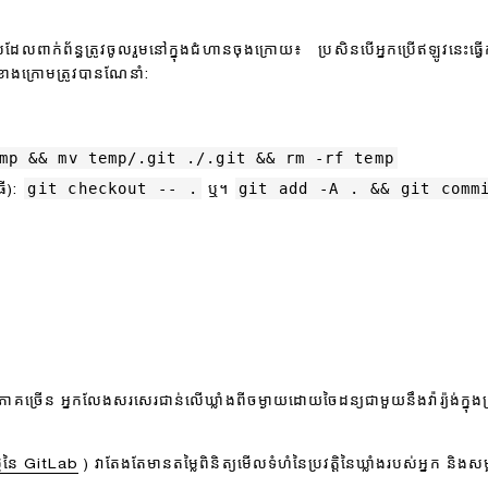
លពាក់ព័ន្ធត្រូវចូលរួមនៅក្នុងជំហានចុងក្រោយ៖ ប្រសិនបើអ្នកប្រើឥឡូវនេះធ្វើកា
ខាងក្រោមត្រូវបានណែនាំ:
mp && mv temp/.git ./.git && rm -rf temp
git checkout -- .
git add -A . && git comm
ធី):
ឬ។
ងករណីភាគច្រើន អ្នកលែងសរសេរជាន់លើឃ្លាំងពីចម្ងាយដោយចៃដន្យជាមួយនឹងវ៉ារ្យ៉ង់ក្
ថ្មីនៃ GitLab
) វាតែងតែមានតម្លៃពិនិត្យមើលទំហំនៃប្រវត្តិនៃឃ្លាំងរបស់អ្នក និងសម