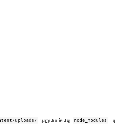
ntent/uploads/
node_modules
ឬរុញដោយចៃដន្យ
- ឬ