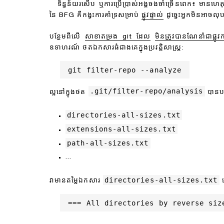
ទិន្នន័យរសើប ឬការប្រើប្រាស់អង្គចងចាំច្រើនពេក៖ មានហេតុផលល
នៃ BFG គឺកង្វះការគាំទ្រសម្រាប់
ផ្លូវផ្ទាល់
ដូច្នេះអ្នកមិនអាច
បន្ថែមពីលើ
សាខាតម្រង git ដែល
មិនត្រូវបានណែនាំជាផ្លូវ
ឧទាហរណ៍ ថត​ឯកសារ​ធំ​ជាង​គេ​ក្នុង​ប្រវត្តិសាស្ត្រ:
git filter-repo --analyze
.git/filter-repo/analysis
ល្អនៅក្នុងថត
បានបង
directories-all-sizes.txt
extensions-all-sizes.txt
path-all-sizes.txt
...
directories-all-sizes.txt
វាមានតម្លៃឯកសារ
ម
=== All directories by reverse siz