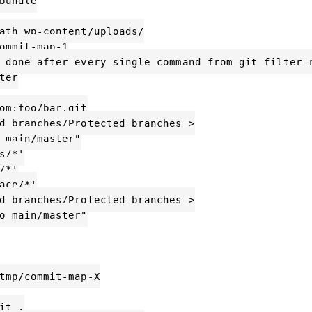
undle

ath wp-content/uploads/

ommit-map-1

 done after every single command from git filter-r
er

om:foo/bar.git

d branches/Protected branches >

 main/master"

/*'

*'

ce/*'

d branches/Protected branches >

o main/master"

tmp/commit-map-X

t .
