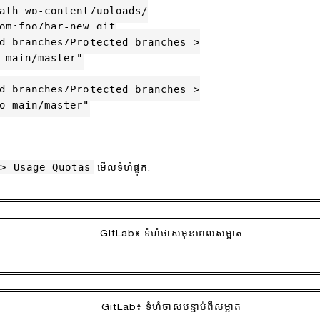
ath wp-content/uploads/

om:foo/bar-new.git

d branches/Protected branches >

 main/master"

d branches/Protected branches >

o main/master"

 > Usage Quotas
មើលទំហំផ្ទុក:
GitLab៖ ទំហំថាសមុនពេលសម្អាត
GitLab៖ ទំហំថាសបន្ទាប់ពីសម្អាត