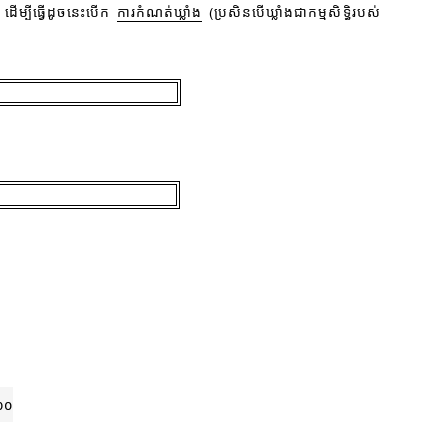
ើម្បីធ្វើដូចនេះបើក
ការកំណត់ឃ្លាំង
(ប្រសិនបើឃ្លាំងជាកម្មសិទ្ធិរបស់
o
