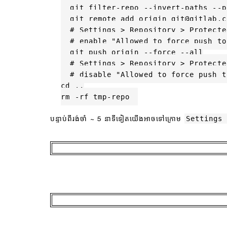
  git filter-repo --invert-paths --p
  git remote add origin git@gitlab.c
  # Settings > Repository > Protecte
  # enable "Allowed to force push to
  git push origin --force --all

  # Settings > Repository > Protecte
  # disable "Allowed to force push t
cd ..

rm -rf tmp-repo
Settings
បន្ទាប់ពីរង់ចាំ ~ 5 នាទីទៀតយើងអាចទៅក្រោម