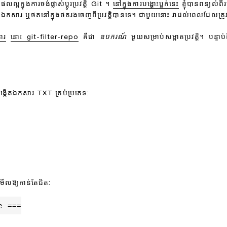
្អក្នុងការចង់ផ្លាស់ប្តូរប្រវត្តិ Git ។
នៅក្នុងការបង្ហោះប្លក់នេះ
ខ្ញុំបានពន្យល់
លុបឯកសារ ឬថតនៅក្នុងថតរងចេញពីប្រវត្តិបានទេ។ ជាមួយនោះ វាដល់ពេលដែលត្
ការ
នោះ git-filter-repo
គឺជា
ឧបករណ៍
មួយសម្រាប់សម្អាតប្រវត្តិ។ បន្ទាប់
្កើតឯកសារ TXT គ្រប់ប្រភេទ:
ើលឱ្យកាន់តែជិត:
e ===