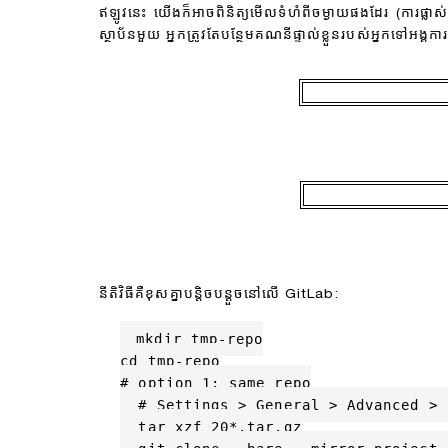
ឥឡូវនេះ យើងក៏អាចពិនិត្យមើលទំហំពីចម្ងាយផងដែរ (ការផ្ល
ស្ថាប័នមួយ អ្នកត្រូវតែបន្ថែមគណនីផ្ទាល់ខ្លួនរបស់អ្នកទៅអង
នីតិវិធីគឺខុសគ្នាបន្តិចបន្តួចនៅលើ GitLab:
mkdir tmp-repo

cd tmp-repo

# option 1: same repo

  # Settings > General > Advanced > 
  tar xzf 20*.tar.gz
