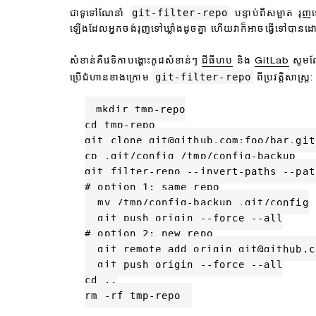
git-filter-repo
ជាទូទៅណែនាំ
បន្ទាប់ពីសម្អាត រុញទ
ឡើង​ដែល​អ្នក​ចង់​រុញ​ទៅ​ឃ្លាំង​ដូចគ្នា ហើយ​វា​ក៏​អាច​ធ្វើ​ទៅ​បាន
សំខាន់គឺវេទិកាបង្ហោះកូដសំខាន់ៗ
ជីធីហប
និង
GitLab
សូមណែ
git-filter-repo
ប្រើជំហានខាងក្រោម
ពីប្រវត្តិសាស្ត្រ:
mkdir tmp-repo

cd tmp-repo

git clone git@github.com:foo/bar.git 
cp .git/config /tmp/config-backup

git filter-repo --invert-paths --pat
# option 1: same repo

  mv /tmp/config-backup .git/config

  git push origin --force --all

# option 2: new repo

  git remote add origin git@github.c
  git push origin --force --all

cd ..

rm -rf tmp-repo