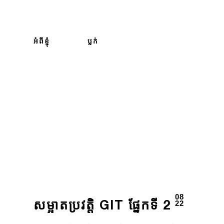
អំពី​ខ្ញុំ
ប្លក់
08
22
សម្អាតប្រវត្តិ GIT ផ្នែកទី 2