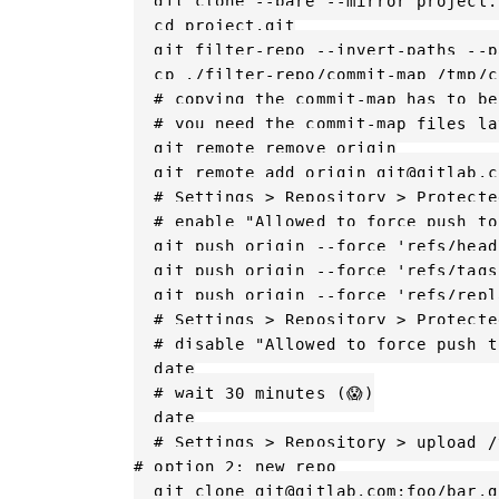
  git clone --bare --mirror project.b
  cd project.git

  git filter-repo --invert-paths --p
  cp ./filter-repo/commit-map /tmp/c
  # copying the commit-map has to be
  # you need the commit-map files lat
  git remote remove origin

  git remote add origin git@gitlab.c
  # Settings > Repository > Protecte
  # enable "Allowed to force push to
  git push origin --force 'refs/heads
  git push origin --force 'refs/tags/
  git push origin --force 'refs/repla
  # Settings > Repository > Protecte
  # disable "Allowed to force push t
  date

  # wait 30 minutes (😱)

  date

  # Settings > Repository > upload /
# option 2: new repo

  git clone git@gitlab.com:foo/bar.gi