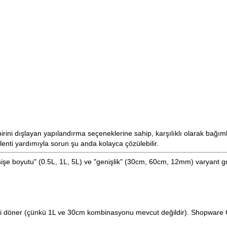
rbirini dışlayan yapılandırma seçeneklerine sahip, karşılıklı olarak bağ
lenti yardımıyla sorun şu anda kolayca çözülebilir.
işe boyutu" (0.5L, 1L, 5L) ve "genişlik" (30cm, 60cm, 12mm) varyant g
eri döner (çünkü 1L ve 30cm kombinasyonu mevcut değildir). Shopware 