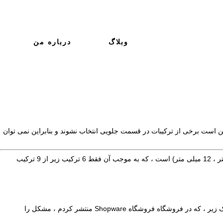
وبلاگ
درباره من
 ، ممکن است برخی از ترکیبات در قسمت جلویی انتخاب نشوند و بنابراین نمی توان
مثال ساده زیر این را نشان می دهد: مقاله مثال زیر دارای گروه های مختلف "اندازه بطری" (0.5 لیتر ، 1 لیتر ، 5 لیتر) و "عرض" (30 سانتی متر ، 60 سانتی متر ، 12 میلی متر) است ، که به موجب آن فقط 6 ترکیب زیر از 9 ترکیب
اگر اکنون اندازه بطری را به 1 لیتر تغییر دهید ، Shopware به نسخه استاندارد باز می گردد (از آنجا که ترکیب 1 لیتر و 30 سانتی متر وجود ندارد). پلاگین کوچک زیر ، که در فروشگاه فروشگاه Shopware منتشر کردم ، مشکل را