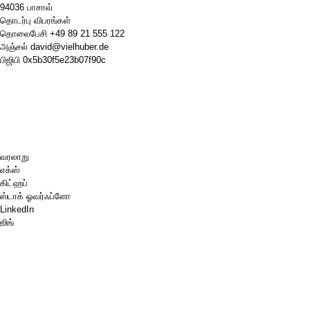
94036 பாசாவ்
தொடர்பு விபரங்கள்
தொலைபேசி
+49 89 21 555 122
அஞ்சல்
david@vielhuber.de
பிஜிபி
0x5b30f5e23b07f90c
வரலாறு
எக்ஸ்
கிட்ஹப்
ஸ்டாக் ஓவர்ஃப்ளோ
LinkedIn
ஜிங்
செஸ்.காம்
எனக்கு ஒரு காபி வாங்கித் தாருங்கள்.
பேபால்
கூகிள் மேப்ஸ்
வலைஒளி
பின்போர்டு