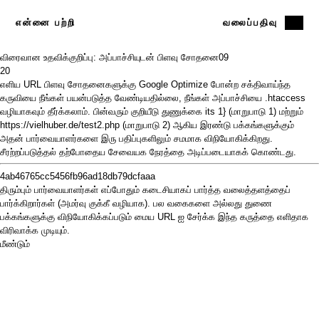
என்னை பற்றி
வலைப்பதிவு
விரைவான உதவிக்குறிப்பு: அப்பாச்சியுடன் பிளவு சோதனை
09
20
எளிய URL பிளவு சோதனைகளுக்கு
Google Optimize
போன்ற சக்திவாய்ந்த
கருவியை நீங்கள் பயன்படுத்த வேண்டியதில்லை, நீங்கள் அப்பாச்சியை .htaccess
வழியாகவும் தீர்க்கலாம். பின்வரும் குறியீடு துணுக்கை its 1} (மாறுபாடு 1) மற்றும்
https://vielhuber.de/test2.php (மாறுபாடு 2) ஆகிய இரண்டு பக்கங்களுக்கும்
அதன் பார்வையாளர்களை இரு பதிப்புகளிலும் சமமாக விநியோகிக்கிறது.
சீரற்றப்படுத்தல் தற்போதைய சேவையக நேரத்தை அடிப்படையாகக் கொண்டது.
4ab46765cc5456fb96ad18db79dcfaaa
திரும்பும் பார்வையாளர்கள் எப்போதும் கடைசியாகப் பார்த்த வலைத்தளத்தைப்
பார்க்கிறார்கள் (அமர்வு குக்கீ வழியாக). பல வகைகளை அல்லது துணை
பக்கங்களுக்கு விநியோகிக்கப்படும் மைய URL ஐ சேர்க்க இந்த கருத்தை எளிதாக
விரிவாக்க முடியும்.
மீண்டும்