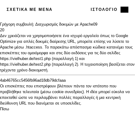
ΣΧΕΤΙΚΆ ΜΕ ΜΈΝΑ
ΙΣΤΟΛΌΓΙΟ
Γρήγορη συμβουλή: Διαχωρισμός δοκιμών με Apache
09
20
Δεν χρειάζεται να χρησιμοποιήσετε ένα ισχυρό εργαλείο όπως το
Google
Optimize
για απλές δοκιμές διαίρεσης URL, μπορείτε επίσης να λύσετε το
Apache μέσω .htaccess. Το παρακάτω απόσπασμα κώδικα κατανέμει τους
επισκέπτες του ομοιόμορφα και στις δύο εκδόσεις για τις δύο σελίδες
https://vielhuber.de/test1.php (παραλλαγή 1) και
https://vielhuber.de/test2.php (παραλλαγή 2). Η τυχαιοποίηση βασίζεται στον
τρέχοντα χρόνο διακομιστή.
4ab46765cc5456fb96ad18db79dcfaaa
Οι επισκέπτες που επιστρέφουν βλέπουν πάντα τον ιστότοπο που
προβλήθηκε τελευταία (μέσω cookie συνεδρίας). Η ιδέα μπορεί εύκολα να
επεκταθεί ώστε να περιλαμβάνει πολλές παραλλαγές ή μια κεντρική
διεύθυνση URL που διανέμεται σε υποσελίδες.
Πίσω