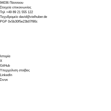
94036 Πάσσαου
Στοιχεία επικοινωνίας
Τηλ
+49 89 21 555 122
Ταχυδρομείο
david@vielhuber.de
PGP
0x5b30f5e23b07f90c
Ιστορία
Χ
GitHub
Υπερχείλιση στοίβας
LinkedIn
Σινγκ
Chess.com
Κέρασέ μου έναν καφέ
PayPal
Χάρτες Google
YouTube
Pinboard