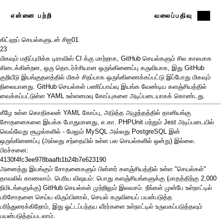
என்னை பற்றி
வலைப்பதிவு
கிட்ஹப் செயல்களுடன் சிஐ
01
23
மிகவும் மதிப்புமிக்க
டிராவிஸ் CI
க்கு மாற்றாக,
GitHub செயல்களும்
சில காலமாக
கிடைக்கின்றன, ஒரு தொடர்ச்சியான ஒருங்கிணைப்பு கருவியாக, இது GitHub
குறியீடு இயங்குதளத்தில் மிகச் சிறப்பாக ஒருங்கிணைக்கப்பட்டு இப்போது மிகவும்
நிலையானது. GitHub செயல்கள் பணிப்பாய்வு இயங்க வேண்டிய களஞ்சியத்தில்
வைக்கப்பட்டுள்ள YAML உள்ளமைவு கோப்புகளை அடிப்படையாகக் கொண்டது.
கீழே உள்ள கொதிகலன் YAML கோப்பு, அடுத்த அழுத்தத்தில் தானியங்கு
சோதனைகளை இயக்க போதுமானது, எ.கா.
PHPUnit
மற்றும்
Jest
அடிப்படையில்
வெவ்வேறு சூழல்களில் - மேலும்
MySQL
அல்லது
PostgreSQL
இன்
ஒருங்கிணைப்பு (அல்லது
சந்தையில்
உள்ள பல செயல்களில் ஒன்று) இல்லை.
பிரச்சனை:
4130f4fc3ee978baafb1b24b7e623190
அனைத்து இயங்கும் சோதனைகளும் பின்னர் களஞ்சியத்தில் உள்ள "செயல்கள்"
தாவலில் காணலாம். பெரிய விஷயம்: பொது களஞ்சியங்களுக்கு (மாதத்திற்கு 2,000
நிமிடங்களுக்கு) GitHub செயல்கள் முற்றிலும் இலவசம். நீங்கள் முன்பே உள்நாட்டில்
பரிசோதனை செய்ய விரும்பினால்,
செயல்
கருவியைப் பயன்படுத்த
பரிந்துரைக்கிறோம், இது ஓட்டப்பந்தய வீரர்களை உள்நாட்டில் உருவகப்படுத்தவும்
பயன்படுத்தப்படலாம்.