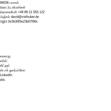
94036 பாசாவ்
தொடர்பு விபரங்கள்
தொலைபேசி
+49 89 21 555 122
அஞ்சல்
david@vielhuber.de
பிஜிபி
0x5b30f5e23b07f90c
வரலாறு
எக்ஸ்
கிட்ஹப்
ஸ்டாக் ஓவர்ஃப்ளோ
LinkedIn
ஜிங்
செஸ்.காம்
எனக்கு ஒரு காபி வாங்கித் தாருங்கள்.
பேபால்
கூகிள் மேப்ஸ்
வலைஒளி
பின்போர்டு