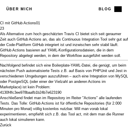
ÜBER MICH
BLOG
CI mit GitHub Actions
01
23
Als Alternative zum hoch geschätzten
Travis CI
bietet sich seit geraumer
Zeit auch
GitHub Actions
an, das als Continuous Integration Tool sehr gut auf
der Code-Plattform GitHub integriert ist und inzwischen sehr stabil läuft.
GitHub Actions basieren auf YAML-Konfigurationsdateien, die in dem
Repository abgelegt werden, in dem der Workflow ausgeführt werden soll.
Nachfolgend befindet sich eine Boilerplate-YAML-Datei, die genügt, um beim
nächsten Push automatisierte Tests z.B. auf Basis von
PHPUnit
und
Jest
in
verschiedenen Umgebungen auszuführen – auch eine Integration von
MySQL
oder
PostgreSQL
(oder einer der Vielzahl an anderen Actions im
Marketplace
) ist kein Problem:
4130f4fc3ee978baafb1b24b7e623190
Anschließend findet man im Repository im Reiter "Actions" alle laufenden
Tests. Das Tolle: GitHub Actions ist für öffentliche Repositories (für 2.000
Minuten pro Monat) völlig kostenlos nutzbar. Will man vorab lokal
experimentieren, empfiehlt sich z.B. das Tool
act
, mit dem man die Runner
auch lokal simulieren kann.
Zurück