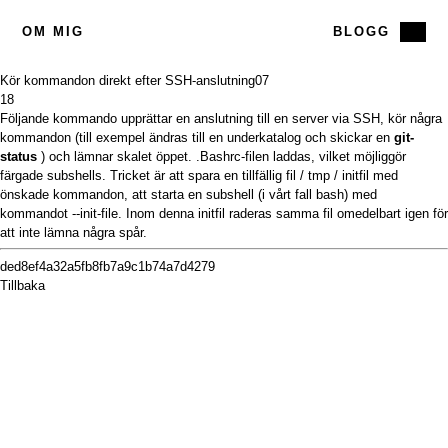
OM MIG
BLOGG
Kör kommandon direkt efter SSH-anslutning
07
18
Följande kommando upprättar en anslutning till en server via SSH, kör några
kommandon (till exempel ändras till en underkatalog och skickar en
git-
status
) och lämnar skalet öppet. .Bashrc-filen laddas, vilket möjliggör
färgade subshells. Tricket är att spara en tillfällig fil / tmp / initfil med
önskade kommandon, att starta en subshell (i vårt fall bash) med
kommandot --init-file. Inom denna initfil raderas samma fil omedelbart igen för
att inte lämna några spår.
ded8ef4a32a5fb8fb7a9c1b74a7d4279
Tillbaka