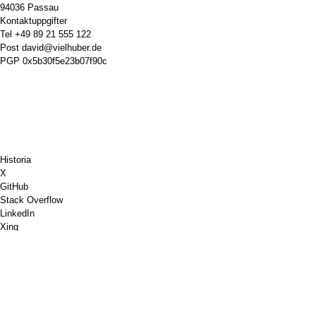
94036 Passau
Kontaktuppgifter
Tel
+49 89 21 555 122
Post
david@vielhuber.de
PGP
0x5b30f5e23b07f90c
Historia
X
GitHub
Stack Overflow
LinkedIn
Xing
Chess.com
Bjud mig på en kaffe
PayPal
Google Maps
Youtube
Anslagstavla