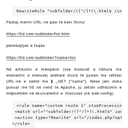
RewriteRule ^subfolder/([^/]*)\.html$ /inde
Pastaj merrni URL-në pasi të keni thirrur
https://tld.com/subfolder/foo.html
përmbajtjen e faqes
https://tld.com/subfolder/?name=foo
Në artikullin e mësipërm (ose modulet e lidhura me
elementin e menusë) atëherë mund të pyesni me lehtësi
URL-në e saktë me $ _GET ["name"]. Nëse jeni duke
punuar me IIS në vend të Apache, ju shtoni udhëzimin e
mëposhtëm në ekuivalentin e .htaccess (në web.config):
<rule name="custom route 1" stopProcessing="
 <match url="^subfolder/([^/]*)\.html$" ignor
 <action type="Rewrite" url="/index.php?optio
</rule>