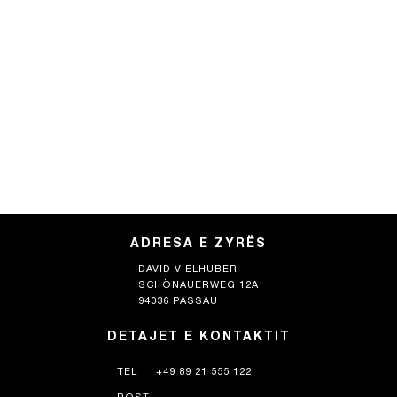
ADRESA E ZYRËS
DAVID VIELHUBER
SCHÖNAUERWEG 12A
94036 PASSAU
DETAJET E KONTAKTIT
TEL
+49 89 21 555 122