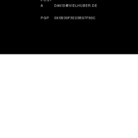
POST
A
DAVID@VIELHUBER.DE
PGP
0X5B30F5E23B07F90C
HISTORI