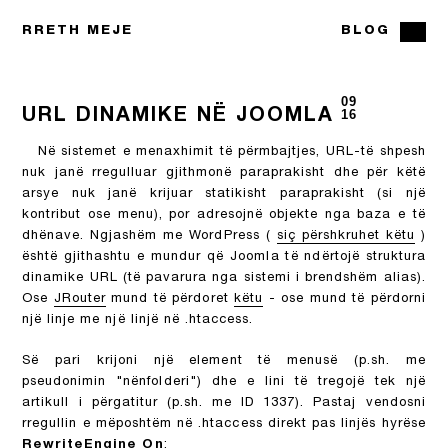
RRETH MEJE
BLOG
09
URL DINAMIKE NË JOOMLA
16
Në sistemet e menaxhimit të përmbajtjes, URL-të shpesh
nuk janë rregulluar gjithmonë paraprakisht dhe për këtë
arsye nuk janë krijuar statikisht paraprakisht (si një
kontribut ose menu), por adresojnë objekte nga baza e të
dhënave. Ngjashëm me WordPress (
siç përshkruhet këtu
)
është gjithashtu e mundur që Joomla të ndërtojë struktura
dinamike URL (të pavarura nga sistemi i brendshëm alias).
Ose
JRouter
mund të përdoret
këtu
- ose mund të përdorni
një linje me një linjë në .htaccess.
Së pari krijoni një element të menusë (p.sh. me
pseudonimin "nënfolderi") dhe e lini të tregojë tek një
artikull i përgatitur (p.sh. me ID 1337). Pastaj vendosni
rregullin e mëposhtëm në .htaccess direkt pas linjës hyrëse
RewriteEngine On
: