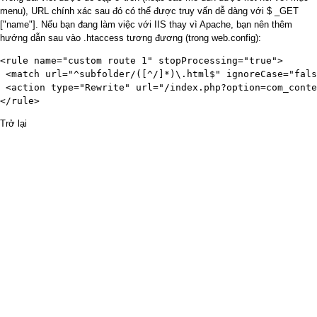
menu), URL chính xác sau đó có thể được truy vấn dễ dàng với $ _GET
["name"]. Nếu bạn đang làm việc với IIS thay vì Apache, bạn nên thêm
hướng dẫn sau vào .htaccess tương đương (trong web.config):
<rule name="custom route 1" stopProcessing="true">

 <match url="^subfolder/([^/]*)\.html$" ignoreCase="fals
 <action type="Rewrite" url="/index.php?option=com_conte
</rule>
Trở lại