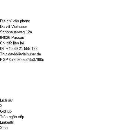
Địa chỉ văn phòng
Đa-vít Vielhuber
Schönauerweg 12a
94036 Passau
Chi tiết liên hệ
ĐT
+49 89 21 555 122
Thư
david@vielhuber.de
PGP
0x5b30f5e23b07f90c
Lịch sử
X
GitHub
Tràn ngăn xếp
LinkedIn
Xing