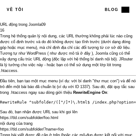
VỀ TÔI
BLOG
URL động trong Joomla
09
16
Trong hệ thống quản lý nội dung, các URL thường không phải lúc nào cũng
được cố định trước và do đó không được tạo tĩnh trước (dưới dạng đóng
góp hoặc mục menu), mà chỉ định địa chỉ các đối tượng từ cơ sở dữ liệu.
Tương tự như WordPress (
như được mô tả ở đây
), Joomla cũng có thể
xây dựng cấu trúc URL động (độc lập với hệ thống bí danh nội bộ).
JRouter
là lý tưởng
cho việc này - hoặc bạn có thể sử dụng một lớp lót trong
.htaccess.
Đầu tiên, bạn tạo một mục menu (ví dụ: với bí danh "thư mục con") và để nó
trỏ đến một bài báo đã chuẩn bị (ví dụ với ID 1337). Sau đó, đặt quy tắc sau
trong .htaccess ngay sau dòng giới thiệu
RewriteEngine On
:
RewriteRule ^subfolder/([^/]*)\.html$ /index.php?option=
Sau đó, bạn nhận được URL sau khi gọi lên
https://tld.com/subfolder/foo.html
nội dung của trang
https://tld.com/subfolder/?name=foo
Trong bài viết được đề cập ở trên (hoặc các mô-đun được kết nối với mục