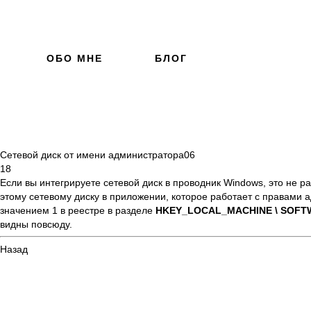
ОБО МНЕ
БЛОГ
Сетевой диск от имени администратора
06
18
Если вы интегрируете сетевой диск в проводник Windows, это не ра
этому сетевому диску в приложении, которое работает с правами 
значением 1
в реестре в разделе
HKEY_LOCAL_MACHINE \ SOFTWARE 
видны повсюду.
Назад