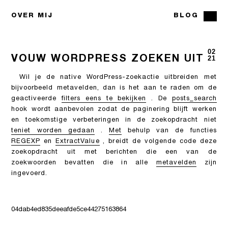
OVER MIJ
BLOG
02
VOUW WORDPRESS ZOEKEN UIT
21
Wil je de native WordPress-zoekactie uitbreiden met
bijvoorbeeld metavelden, dan is het aan te raden om de
geactiveerde
filters eens te bekijken
. De
posts_search
hook wordt aanbevolen zodat de paginering blijft werken
en toekomstige verbeteringen in de zoekopdracht niet
teniet worden gedaan
.
Met
behulp van de functies
REGEXP
en
ExtractValue
, breidt de volgende code deze
zoekopdracht uit met berichten die een van de
zoekwoorden bevatten die in alle
metavelden
zijn
ingevoerd.
04dab4ed835deeafde5ce44275163864