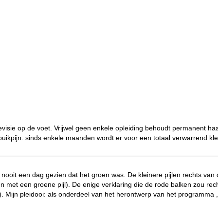
visie op de voet. Vrijwel geen enkele opleiding behoudt permanent haar
buikpijn: sinds enkele maanden wordt er voor een totaal verwarrend k
 nooit een dag gezien dat het groen was. De kleinere pijlen rechts van d
met een groene pijl). De enige verklaring die de rode balken zou rech
). Mijn pleidooi: als onderdeel van het
herontwerp van het programma
,