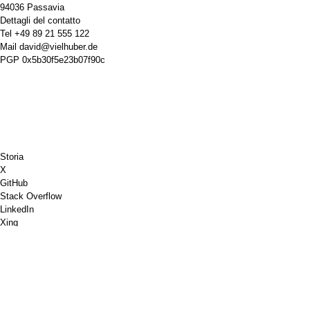
94036 Passavia
Dettagli del contatto
Tel
+49 89 21 555 122
Mail
david@vielhuber.de
PGP
0x5b30f5e23b07f90c
Storia
X
GitHub
Stack Overflow
LinkedIn
Xing
Scacchi.com
Offrimi un caffè
PayPal
Google Maps
Youtube
Bacheca