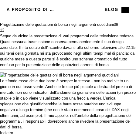
A PROPOSITO DI ME
BLOG
Progettazione delle quotazioni di borsa negli argomenti quotidiani
09
12
Seguo da vicino la progettazione di vari programmi della televisione tedesca.
Quasi nessuna trasmissione conserva permanentemente il suo design
aziendale. Il rito serale dell'incontro davanti allo schermo televisivo alle 22:15
sui temi della giornata mi sta provocando negli ultimi tempi mal di pancia: da
qualche mese a questa parte si è scelto uno schema cromatico del tutto
confuso per la presentazione delle quotazioni correnti di borsa.
Lo sfondo rosso delle due barre è sempre lo stesso - non ho mai visto un
giorno in cui fosse verde. Anche le frecce più piccole a destra del prezzo di
mercato non sono indicatori dell'andamento giornaliero delle azioni (un prezzo
stabile o in calo viene visualizzato con una freccia verde). L'unica
spiegazione che giustificherebbe le barre rosse sarebbe uno sviluppo
negativo a lungo termine (che non è stato nemmeno il caso del DAX negli
ultimi anni, ad esempio). Il mio appello: nell'ambito della
riprogettazione del
programma
, i responsabili dovrebbero anche rivedere la presentazione dei
dati di borsa.
Indietro