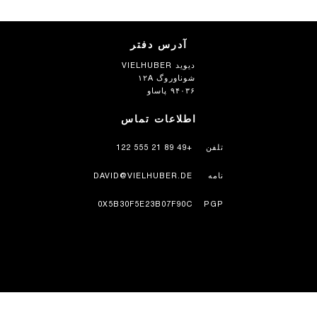
آدرس دفتر
دیوید VIELHUBER
شوناوروگ ۱۲A
۹۴۰۳۶ پاساو
اطلاعات تماس
تلفن
+49 89 21 555 122
نامه
DAVID@VIELHUBER.DE
0X5B30F5E23B07F90C
PGP