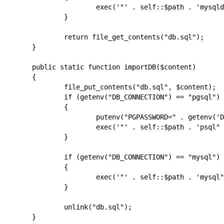
			exec('"' . self::$path . 'mysqldump" -h ' . getenv('DB_HOST') . ' --port ' . getenv('DB_PORT') . ' -u ' . getenv('DB_USERNAME') . ' -p"' . getenv('DB_PASSWORD') . '" ' . getenv('DB_DATABASE') . ' > db.sql');

		}

		return file_get_contents("db.sql");

	}

	public static function importDB($content)

	{

		file_put_contents("db.sql", $content);

		if (getenv("DB_CONNECTION") == "pgsql")

		{

			putenv("PGPASSWORD=" . getenv('DB_PASSWORD'));

			exec('"' . self::$path . 'psql" -h ' . getenv('DB_HOST') . ' -p ' . getenv('DB_PORT') . ' -U ' . getenv('DB_USERNAME') . ' -d ' . getenv('DB_DATABASE') . ' -1 -f db.sql');

		}

		if (getenv("DB_CONNECTION") == "mysql")

		{

			exec('"' . self::$path . 'mysql" -h ' . getenv('DB_HOST') . ' --port ' . getenv('DB_PORT') . ' -u ' . getenv('DB_USERNAME') . ' -p"' . getenv('DB_PASSWORD') . '" ' . getenv('DB_DATABASE') . ' --default-character-set=utf8 < db.sql');

		}

		unlink("db.sql");

	}
