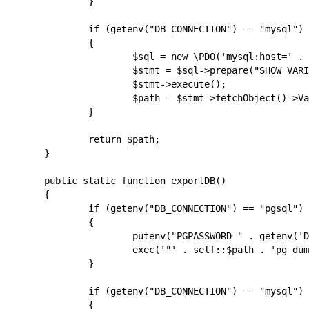
		}

		if (getenv("DB_CONNECTION") == "mysql")

		{

			$sql = new \PDO('mysql:host=' . getenv('DB_HOST') . ';port=' . getenv('DB_PORT') . ';dbname=' . getenv('DB_DATABASE') , getenv('DB_USERNAME') , getenv('DB_PASSWORD'));

			$stmt = $sql->prepare("SHOW VARIABLES LIKE 'basedir'");

			$stmt->execute();

			$path = $stmt->fetchObject()->Value . "bin/";

		}

		return $path;

	}

	public static function exportDB()

	{

		if (getenv("DB_CONNECTION") == "pgsql")

		{

			putenv("PGPASSWORD=" . getenv('DB_PASSWORD'));

			exec('"' . self::$path . 'pg_dump" --clean --inserts -h ' . getenv('DB_HOST') . ' -p ' . getenv('DB_PORT') . ' -U ' . getenv('DB_USERNAME') . ' ' . getenv('DB_DATABASE') . ' > db.sql');

		}

		if (getenv("DB_CONNECTION") == "mysql")

		{
