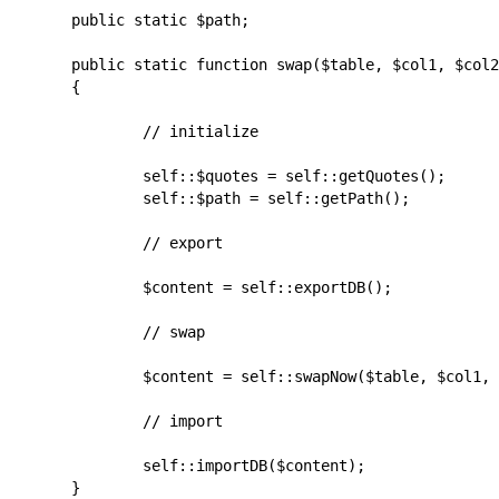
	public static $path;

	public static function swap($table, $col1, $col2)

	{

		// initialize

		self::$quotes = self::getQuotes();

		self::$path = self::getPath();

		// export

		$content = self::exportDB();

		// swap

		$content = self::swapNow($table, $col1, $col2, $content);

		// import

		self::importDB($content);

	}
