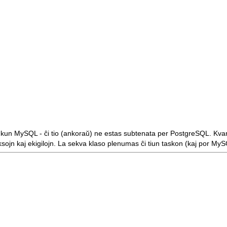
 kun MySQL - ĉi tio (ankoraŭ) ne estas subtenata per PostgreSQL. Kvan
sojn kaj ekigilojn. La sekva klaso plenumas ĉi tiun taskon (kaj por MyS