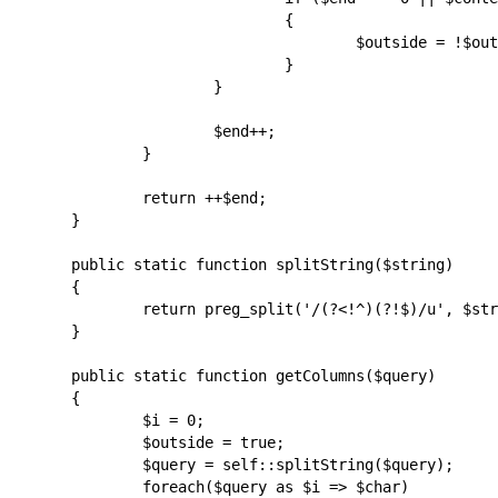
				{

					$outside = !$outside;

				}

			}

			$end++;

		}

		return ++$end;

	}

	public static function splitString($string)

	{

		return preg_split('/(?<!^)(?!$)/u', $string);

	}

	public static function getColumns($query)

	{

		$i = 0;

		$outside = true;

		$query = self::splitString($query);

		foreach($query as $i => $char)
