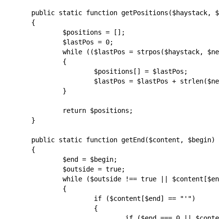
	public static function getPositions($haystack, $needle)

	{

		$positions = [];

		$lastPos = 0;

		while (($lastPos = strpos($haystack, $needle, $lastPos)) !== false)

		{

			$positions[] = $lastPos;

			$lastPos = $lastPos + strlen($needle);

		}

		return $positions;

	}

	public static function getEnd($content, $begin)

	{

		$end = $begin;

		$outside = true;

		while ($outside !== true || $content[$end] != ";")

		{

			if ($content[$end] == "'")

			{

				if ($end === 0 || $content[$end - 1] != "\\")
