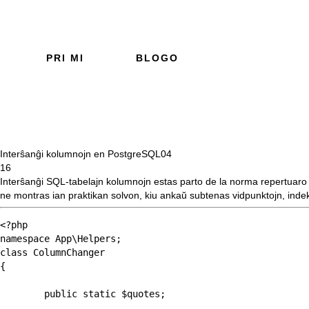
PRI MI
BLOGO
Interŝanĝi kolumnojn en PostgreSQL
04
16
Interŝanĝi SQL-tabelajn kolumnojn estas parto de la norma repertuaro
ne montras ian praktikan solvon, kiu ankaŭ subtenas vidpunktojn, indek
<?php

namespace App\Helpers;

class ColumnChanger

{

	public static $quotes;
