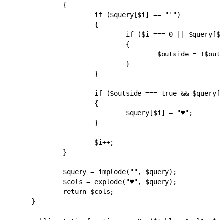
		{

			if ($query[$i] == "'")

			{

				if ($i === 0 || $query[$i - 1] != "\\")

				{

					$outside = !$outside;

				}

			}

			if ($outside === true && $query[$i] == ",")

			{

				$query[$i] = "♥";

			}

			$i++;

		}

		$query = implode("", $query);

		$cols = explode("♥", $query);

		return $cols;

	}
