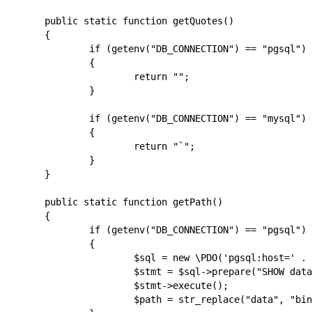
	public static function getQuotes()

	{

		if (getenv("DB_CONNECTION") == "pgsql")

		{

			return "";

		}

		if (getenv("DB_CONNECTION") == "mysql")

		{

			return "`";

		}

	}

	public static function getPath()

	{

		if (getenv("DB_CONNECTION") == "pgsql")

		{

			$sql = new \PDO('pgsql:host=' . getenv('DB_HOST') . ';port=' . getenv('DB_PORT') . ';dbname=' . getenv('DB_DATABASE') , getenv('DB_USERNAME') , getenv('DB_PASSWORD'));

			$stmt = $sql->prepare("SHOW data_directory");

			$stmt->execute();

			$path = str_replace("data", "bin", $stmt->fetchObject()->data_directory) . "/";
