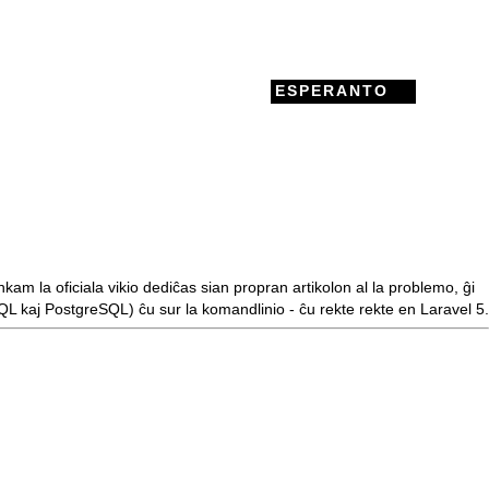
ESPERANTO
kam la oficiala vikio dediĉas sian propran
artikolon
al la problemo, ĝi
QL kaj PostgreSQL) ĉu sur la komandlinio - ĉu rekte rekte en Laravel 5.