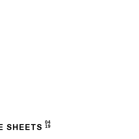
04
19
E SHEETS