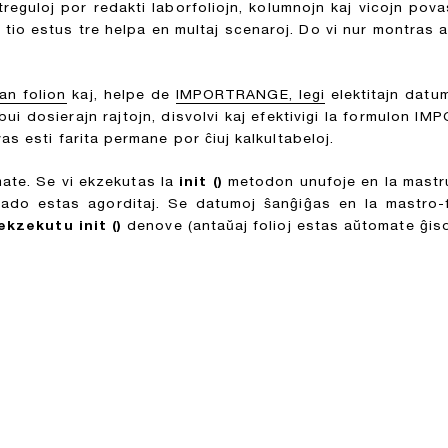
reguloj por redakti laborfoliojn, kolumnojn kaj vicojn pova
 tio estus tre helpa en multaj scenaroj. Do vi nur montras al v
an folion
kaj, helpe de
IMPORTRANGE, legi
elektitajn datum
ribui dosierajn rajtojn, disvolvi kaj efektivigi la formulo
as esti farita permane por ĉiuj kalkultabeloj.
ate. Se vi ekzekutas la
init ()
metodon unufoje en la mastruma
matado estas agorditaj. Se datumoj ŝanĝiĝas en la mastro-
ekzekutu init ()
denove (antaŭaj folioj estas aŭtomate ĝisda