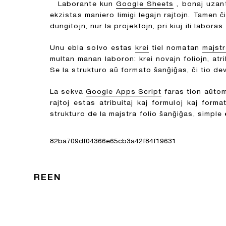
Laborante kun
Google Sheets
, bonaj uzant
ekzistas maniero limigi legajn rajtojn. Tamen ĉi
dungitojn, nur la projektojn, pri kiuj ili laboras.
Unu ebla solvo estas
krei
tiel nomatan
majstr
multan manan laboron: krei novajn foliojn, at
Se la strukturo aŭ formato ŝanĝiĝas, ĉi tio dev
La sekva
Google Apps Script
faras tion aŭtom
rajtoj estas atribuitaj kaj formuloj kaj for
strukturo de la majstra folio ŝanĝiĝas, simple
82ba709df04366e65cb3a42f84f19631
REEN