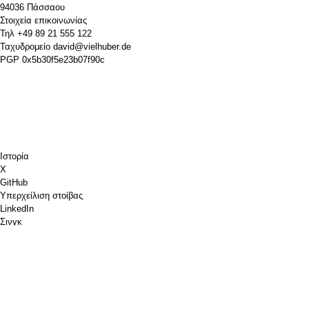
94036 Πάσσαου
Στοιχεία επικοινωνίας
Τηλ
+49 89 21 555 122
Ταχυδρομείο
david@vielhuber.de
PGP
0x5b30f5e23b07f90c
Ιστορία
Χ
GitHub
Υπερχείλιση στοίβας
LinkedIn
Σινγκ
Chess.com
Κέρασέ μου έναν καφέ
PayPal
Χάρτες Google
YouTube
Pinboard