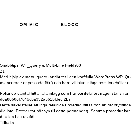
OM MIG
BLOGG
Snabbtips: WP_Query & Multi-Line Fields
08
21
Med hjälp av
meta_query -attributet
i den kraftfulla WordPress
WP_Qu
avancerade anpassade fält
) och bara vill hitta inlägg som innehåller et
Följande samtal hittar alla inlägg som har
värdefältet
någonstans i en 
d6a80606f7846cba392a561bfdecf2b7
Detta säkerställer att inga felaktiga underlag hittas och att radbrytning
dig inte:
Prettier
tar hänsyn till detta permanent). Samma procedur kan
åtskilda i ett textfält.
Tillbaka