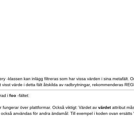
ery
-klassen kan
inlägg
filtreras som har vissa värden i sina metafält. 
t visst värde i detta fält åtskilda av radbrytningar,
rekommenderas REGE
rad i
foo
-fältet:
ar fungerar över plattformar. Också viktigt: Värdet av
värdet
attribut må
 också användas för andra ändamål: Till exempel i koden ovan ersätts