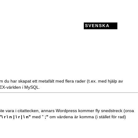
SVENSKA
Om du har skapat ett metafält med flera rader (t.ex. med hjälp av
X-världen
i MySQL.
ste vara i citattecken, annars Wordpress kommer fly snedstreck (oroa
"\ r \ n | \ r | \ n"
med "
;"
om värdena är komma (i stället för rad)