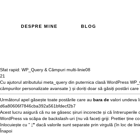
DESPRE MINE
BLOG
Sfat rapid: WP_Query & Câmpuri multi-linie
08
21
Cu ajutorul atributului
meta_query
din puternica clasă WordPress
WP_
câmpurilor personalizate avansate
) și doriți doar să găsiți postări ca
Următorul apel găsește toate postările care au
bara de
valori undeva î
d6a80606f7846cba392a561bfdecf2b7
Acest lucru asigură că nu se găsesc șiruri incorecte și că întreruperil
WordPress va scăpa de backslash-uri (nu vă faceți griji:
Prettier
ține co
înlocuiește cu "
;"
dacă valorile sunt separate prin virgulă (în loc de lin
Înapoi