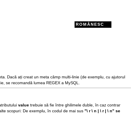
ROMÂNESC
ta. Dacă ați creat un meta câmp multi-linie (de exemplu, cu ajutorul
linie, se recomandă
lumea REGEX
a MySQL.
tributului
value
trebuie să fie între ghilimele duble, în caz contrar
n alte scopuri: De exemplu, în codul de mai sus
"\ r \ n | \ r | \ n" se