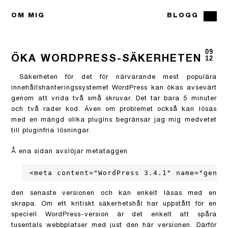
OM MIG
BLOGG
09
ÖKA WORDPRESS-SÄKERHETEN
12
Säkerheten för det för närvarande mest populära
innehållshanteringssystemet WordPress kan ökas avsevärt
genom att vrida två små skruvar. Det tar bara 5 minuter
och två rader kod. Även om problemet också kan lösas
med en mängd olika plugins begränsar jag mig medvetet
till pluginfria lösningar.
Å ena sidan avslöjar metataggen
<meta content="WordPress 3.4.1" name="gener
den senaste versionen och kan enkelt läsas med en
skrapa. Om ett kritiskt säkerhetshål har uppstått för en
speciell WordPress-version är det enkelt att spåra
tusentals webbplatser med just den här versionen. Därför