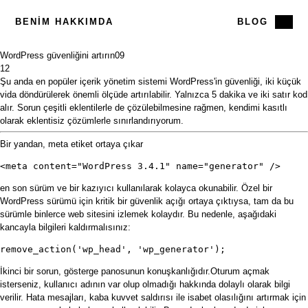
BENIM HAKKIMDA
BLOG
WordPress güvenliğini artırın
09
12
Şu anda en popüler içerik yönetim sistemi WordPress'in güvenliği, iki küçük
vida döndürülerek önemli ölçüde artırılabilir. Yalnızca 5 dakika ve iki satır kod
alır. Sorun çeşitli eklentilerle de çözülebilmesine rağmen, kendimi kasıtlı
olarak eklentisiz çözümlerle sınırlandırıyorum.
Bir yandan, meta etiket ortaya çıkar
<meta content="WordPress 3.4.1" name="generator" />
en son sürüm ve bir kazıyıcı kullanılarak kolayca okunabilir. Özel bir
WordPress sürümü için kritik bir güvenlik açığı ortaya çıktıysa, tam da bu
sürümle binlerce web sitesini izlemek kolaydır. Bu nedenle, aşağıdaki
kancayla bilgileri kaldırmalısınız:
remove_action('wp_head', 'wp_generator');
İkinci bir sorun, gösterge panosunun konuşkanlığıdır.Oturum açmak
isterseniz, kullanıcı adının var olup olmadığı hakkında dolaylı olarak bilgi
verilir. Hata mesajları, kaba kuvvet saldırısı ile isabet olasılığını artırmak için