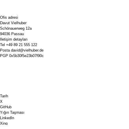
Ofis adresi
Davut Vielhuber
Schönauerweg 12a
94036 Passau
Iletişim detayları
Tel
+49 89 21 555 122
Posta
david@vielhuber.de
PGP
0x5b30f5e23b07f90c
Tarih
X
GitHub
Yığın Taşması
LinkedIn
Xing
Satranç.com