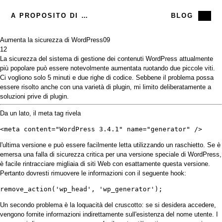
A PROPOSITO DI ME
BLOG
Aumenta la sicurezza di WordPress
09
12
La sicurezza del sistema di gestione dei contenuti WordPress attualmente
più popolare può essere notevolmente aumentata ruotando due piccole viti.
Ci vogliono solo 5 minuti e due righe di codice. Sebbene il problema possa
essere risolto anche con una varietà di plugin, mi limito deliberatamente a
soluzioni prive di plugin.
Da un lato, il meta tag rivela
<meta content="WordPress 3.4.1" name="generator" />
l'ultima versione e può essere facilmente letta utilizzando un raschietto. Se è
emersa una falla di sicurezza critica per una versione speciale di WordPress,
è facile rintracciare migliaia di siti Web con esattamente questa versione.
Pertanto dovresti rimuovere le informazioni con il seguente hook:
remove_action('wp_head', 'wp_generator');
Un secondo problema è la loquacità del cruscotto: se si desidera accedere,
vengono fornite informazioni indirettamente sull'esistenza del nome utente. I