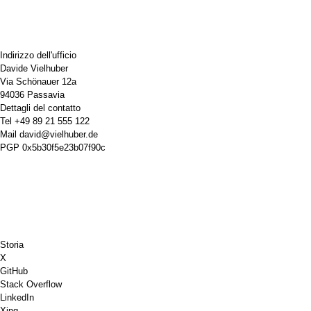
Indirizzo dell'ufficio
Davide Vielhuber
Via Schönauer 12a
94036 Passavia
Dettagli del contatto
Tel
+49 89 21 555 122
Mail
david@vielhuber.de
PGP
0x5b30f5e23b07f90c
Storia
X
GitHub
Stack Overflow
LinkedIn
Xing